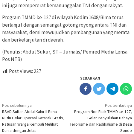
ini juga mempererat kemanunggalan TNI dengan rakyat.
Program TMMD ke-127 di wilayah Kodim 1608/Bima terus
berlanjut dengan semangat gotong royong antara TNI dan
masyarakat, demi mewujudkan pembangunan yang merata
dan berkelanjutan di daerah.
(Penulis : Abdul Sukur, ST – Jurnalis/ Pemred Media Lensa
Pos NTB)
Post Views:
227
SEBARKAN
Navigasi
Pos sebelumnya
Pos berikutnya
RSAD Sultan Abdul Kahir II Bima
Program Non Fisik TMMD ke-127,
pos
Rutin Gelar Operasi Katarak Gratis,
Gelar Penyuluhan Bahaya
Ratusan Warga Kembali Melihat
Terorisme dan Radikalisme di Desa
Dunia dengan Jelas
Sondo