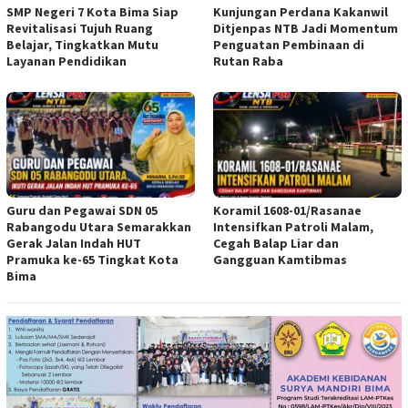
SMP Negeri 7 Kota Bima Siap
Kunjungan Perdana Kakanwil
Revitalisasi Tujuh Ruang
Ditjenpas NTB Jadi Momentum
Belajar, Tingkatkan Mutu
Penguatan Pembinaan di
Layanan Pendidikan
Rutan Raba
Guru dan Pegawai SDN 05
Koramil 1608-01/Rasanae
Rabangodu Utara Semarakkan
Intensifkan Patroli Malam,
Gerak Jalan Indah HUT
Cegah Balap Liar dan
Pramuka ke-65 Tingkat Kota
Gangguan Kamtibmas
Bima