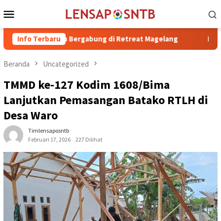
Loncat
Menu
ke
Mobile
konten
H. Irfan Bergabung di Retreat Magelang
Info Terbaru
Rutan Kelas IIB R
Beranda
Uncategorized
TMMD ke-127 Kodim 1608/Bima
Lanjutkan Pemasangan Batako RTLH di
Desa Waro
Timlensaposntb
Februari 17, 2026
227 Dilihat