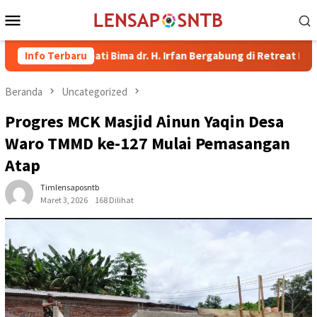
Loncat
Menu
ke
Mobile
konten
l Bupati Bima dr. H. Irfan Bergabung di Retreat Magelang
Info Terbaru
Beranda
Uncategorized
Progres MCK Masjid Ainun Yaqin Desa
Waro TMMD ke-127 Mulai Pemasangan
Atap
Timlensaposntb
Maret 3, 2026
168 Dilihat