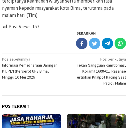
terciptanya keamanan wilayah serta memberikan rasa
nyaman kepada masyarakat Kota Bima, terutama pada
malam hari. (Tim)
Post Views:
157
SEBARKAN
Navigasi
Pos sebelumnya
Pos berikutnya
Informasi Pemeliharaan Jaringan
Tekan Gangguan Kamtibmas,
pos
PT. PLN (Persero) UP3 Bima,
Koramil 1608-01/ Rasanae
Minggu 10 Mei 2026
Tertibkan Knalpot Racing Saat
Patroli Malam
POS TERKAIT