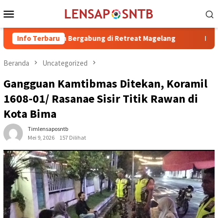
Loncat
Menu
ke
Mobile
konten
H. Irfan Bergabung di Retreat Magelang
Info Terbaru
Rutan Kelas IIB R
Beranda
Uncategorized
Gangguan Kamtibmas Ditekan, Koramil
1608-01/ Rasanae Sisir Titik Rawan di
Kota Bima
Timlensaposntb
Mei 9, 2026
157 Dilihat