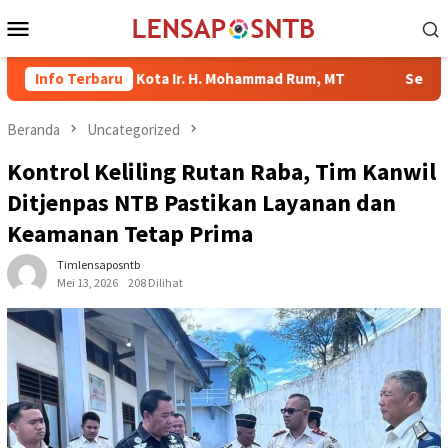
Loncat
Menu
ke
Mobile
konten
. Wali Kota Ir. H. Mohammad Rum, MT
Info Terbaru
Serahkan Bantuan di
Beranda
Uncategorized
Kontrol Keliling Rutan Raba, Tim Kanwil
Ditjenpas NTB Pastikan Layanan dan
Keamanan Tetap Prima
Timlensaposntb
Mei 13, 2026
208 Dilihat