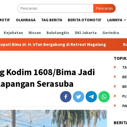
Pencarian
MOTIF
OLAHRAGA
TAG BERITA
BERITA OTOMOTIF
LAINNYA
Kejahatan
Nissan
Bulutangkis
DKI Jakarta
Gerindra
n Bergabung di Retreat Magelang
Rutan Kelas IIB Raba Bim
TOPIK
TA
ng Kodim 1608/Bima Jadi
BE
Lapangan Serasuba
BE
PL
PA
BERIT