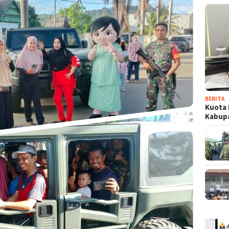
BERITA
Kuota 
Kabup