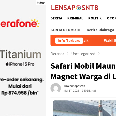
Loncat
tutup
ke
konten
BERITA
KRIMINAL
POLITIK
OTO
BERITA OTOMOTIF
Berita Olahraga
ong Kabupaten Dompu Naik
Info Terbaru
Wakil Bupati Bima dr. H. Irfa
Beranda
Uncategorized
Safari Mobil Mau
Magnet Warga di 
Timlensaposntb
Mei 17, 2026
160 Dilihat