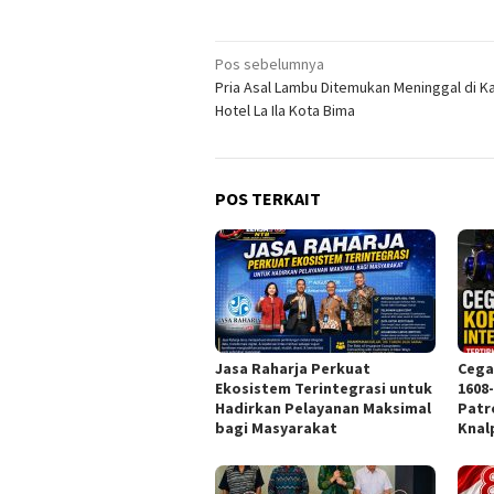
Navigasi
Pos sebelumnya
Pria Asal Lambu Ditemukan Meninggal di K
pos
Hotel La Ila Kota Bima
POS TERKAIT
Jasa Raharja Perkuat
Cega
Ekosistem Terintegrasi untuk
1608
Hadirkan Pelayanan Maksimal
Patr
bagi Masyarakat
Knal