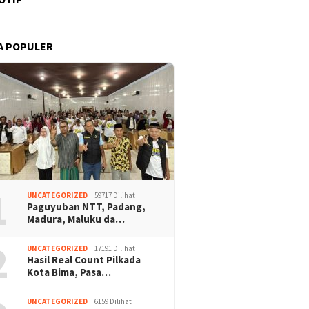
A POPULER
1
UNCATEGORIZED
59717 Dilihat
Paguyuban NTT, Padang,
Madura, Maluku da…
2
UNCATEGORIZED
17191 Dilihat
Hasil Real Count Pilkada
Kota Bima, Pasa…
UNCATEGORIZED
6159 Dilihat