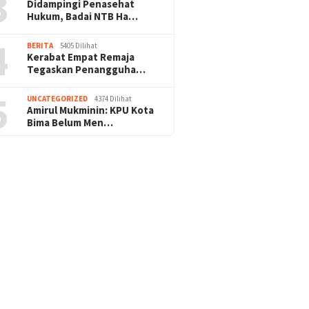
3
Didampingi Penasehat
Hukum, Badai NTB Ha…
4
BERITA
5405 Dilihat
Kerabat Empat Remaja
Tegaskan Penangguha…
5
UNCATEGORIZED
4374 Dilihat
Amirul Mukminin: KPU Kota
Bima Belum Men…