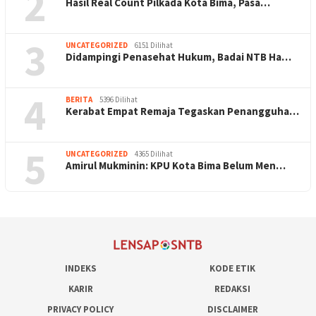
2
Hasil Real Count Pilkada Kota Bima, Pasa…
3
UNCATEGORIZED
6151 Dilihat
Didampingi Penasehat Hukum, Badai NTB Ha…
4
BERITA
5396 Dilihat
Kerabat Empat Remaja Tegaskan Penangguha…
5
UNCATEGORIZED
4365 Dilihat
Amirul Mukminin: KPU Kota Bima Belum Men…
INDEKS
KODE ETIK
KARIR
REDAKSI
PRIVACY POLICY
DISCLAIMER