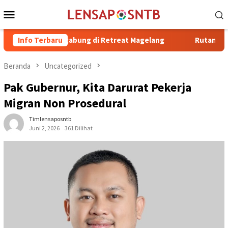
Loncat
Menu
ke
Mobile
konten
 Bergabung di Retreat Magelang
Info Terbaru
Rutan Kelas IIB Raba Bima
Beranda
Uncategorized
Pak Gubernur, Kita Darurat Pekerja
Migran Non Prosedural
Timlensaposntb
Juni 2, 2026
361 Dilihat