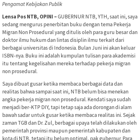
Pengamat Kebijakan Publik
Lensa Pos NTB, OPINI –
GUBERNUR NTB, YTH, saat ini, saya
sedang mengurus penerbitan buku dengan tema Pekerja
Migran Non Prosedural yang ditulis oleh para guru besar dan
doktor ilmu hukum dan lintas disiplin ilmu terkait dari
berbagai universitas di Indonesia. Bulan Juni ini akan keluar
ISBN-nya. Buku ini adalah kumpulan tulisan para akademisi
itu tentang kegelisahan mereka terhadap pekerja migran
non prosedural.
Saya dibuat gusar ketika membaca berbagai data dan
realitas bahwa sampai saat ini, NTB belum bisa menekan
angka pekerja migran non prosedural. Kendati saya sudah
menjadi ber-KTP DIY, tapi tetap saja ada dorongan di alam
bawah sadar untuk gusar ketika membaca realitas ini. Sejak
zaman TGB dan Dr. Zul, berbagai upaya telah dilakukan oleh
pemerintah provinsi maupun pemerintah kabupaten dan
kota di NTB, tetapi itu belum optimal, pak gubernur. Para