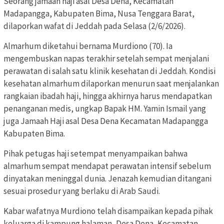
Seorang jamaah haji asal Desa Dena, Kecamatan
Madapangga, Kabupaten Bima, Nusa Tenggara Barat,
dilaporkan wafat di Jeddah pada Selasa (2/6/2026).
Almarhum diketahui bernama Murdiono (70). Ia
mengembuskan napas terakhir setelah sempat menjalani
perawatan di salah satu klinik kesehatan di Jeddah. Kondisi
kesehatan almarhum dilaporkan menurun saat menjalankan
rangkaian ibadah haji, hingga akhirnya harus mendapatkan
penanganan medis, ungkap Bapak HM. Yamin Ismail yang
juga Jamaah Haji asal Desa Dena Kecamatan Madapangga
Kabupaten Bima.
Pihak petugas haji setempat menyampaikan bahwa
almarhum sempat mendapat perawatan intensif sebelum
dinyatakan meninggal dunia. Jenazah kemudian ditangani
sesuai prosedur yang berlaku di Arab Saudi.
Kabar wafatnya Murdiono telah disampaikan kepada pihak
keluarga di kampung halaman, Desa Dena, Kecamatan