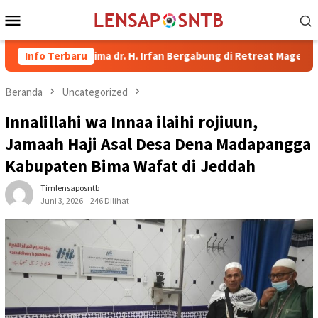
Loncat
Menu
ke
Mobile
konten
pati Bima dr. H. Irfan Bergabung di Retreat Magelang
Info Terbaru
Ruta
Beranda
Uncategorized
Innalillahi wa Innaa ilaihi rojiuun,
Jamaah Haji Asal Desa Dena Madapangga
Kabupaten Bima Wafat di Jeddah
Timlensaposntb
Juni 3, 2026
246 Dilihat