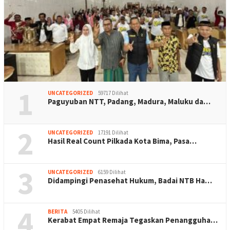
1
UNCATEGORIZED
59717 Dilihat
Paguyuban NTT, Padang, Madura, Maluku da…
2
UNCATEGORIZED
17191 Dilihat
Hasil Real Count Pilkada Kota Bima, Pasa…
3
UNCATEGORIZED
6159 Dilihat
Didampingi Penasehat Hukum, Badai NTB Ha…
4
BERITA
5405 Dilihat
Kerabat Empat Remaja Tegaskan Penangguha…