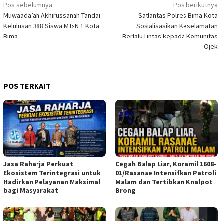
Navigasi
Pos sebelumnya
Pos berikutnya
Muwaada’ah Akhirussanah Tandai
Satlantas Polres Bima Kota
pos
Kelulusan 388 Siswa MTsN 1 Kota
Sosialisasikan Keselamatan
Bima
Berlalu Lintas kepada Komunitas
Ojek
POS TERKAIT
Jasa Raharja Perkuat
Cegah Balap Liar, Koramil 1608-
Ekosistem Terintegrasi untuk
01/Rasanae Intensifkan Patroli
Hadirkan Pelayanan Maksimal
Malam dan Tertibkan Knalpot
bagi Masyarakat
Brong