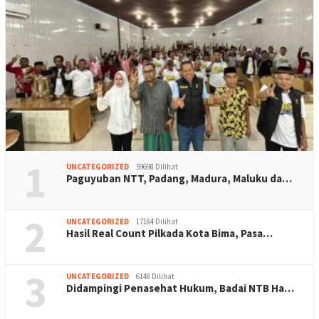
1
UNCATEGORIZED
59698 Dilihat
Paguyuban NTT, Padang, Madura, Maluku da…
2
UNCATEGORIZED
17184 Dilihat
Hasil Real Count Pilkada Kota Bima, Pasa…
3
UNCATEGORIZED
6148 Dilihat
Didampingi Penasehat Hukum, Badai NTB Ha…