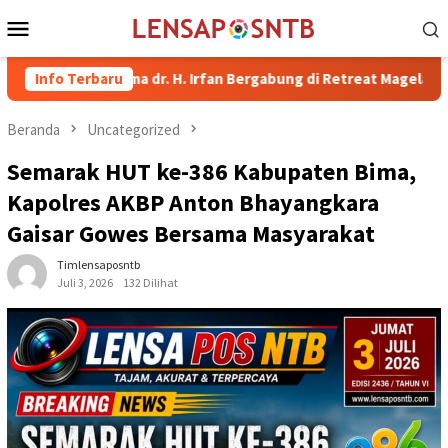
Loncat
Menu
ke
Mobile
konten
i Bima dr. H. Irfan Bergabung di Retreat Magelang
Info Terbaru
Rutan 
Beranda
Uncategorized
Semarak HUT ke-386 Kabupaten Bima,
Kapolres AKBP Anton Bhayangkara
Gaisar Gowes Bersama Masyarakat
Timlensaposntb
Juli 3, 2026
132 Dilihat