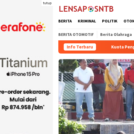
Loncat
tutup
ke
konten
BERITA
KRIMINAL
POLITIK
OTO
BERITA OTOMOTIF
Berita Olahraga
Info Terbaru
Kuota Pengiriman Ter