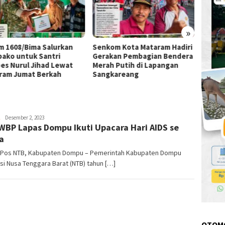
»
m 1608/Bima Salurkan
Senkom Kota Mataram Hadiri
SDN Pa
ako untuk Santri
Gerakan Pembagian Bendera
Progr
es Nurul Jihad Lewat
Merah Putih di Lapangan
Sekola
ram Jumat Berkah
Sangkareang
Lebih
timlensaposntb
Desember 2, 2023
WBP Lapas Dompu Ikuti Upacara Hari AIDS se
a
 Pos NTB, Kabupaten Dompu – Pemerintah Kabupaten Dompu
si Nusa Tenggara Barat (NTB) tahun […]
OTOM