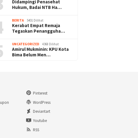
3
Didampingi Penasehat
Hukum, Badai NTB Ha…
4
BERITA
5401 Dilihat
Kerabat Empat Remaja
Tegaskan Penangguha…
5
UNCATEGORIZED
4368 Dilihat
Amirul Mukminin: KPU Kota
Bima Belum Men…
Pinterest
eupon
WordPress
n
Deviantart
Youtube
RSS