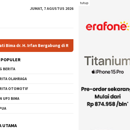
tutup
JUMAT, 7 AGUSTUS 2026
 H. Irfan Bergabung di Retreat Magelang
Rutan Kelas IIB 
 POPULER
G BERITA
RITA OLAHRAGA
RITA OTOMOTIF
N UP3 BIMA
PUA
A UTAMA