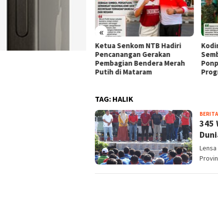
«
roli Malam Koramil 1608-
Ketua Senkom NTB Hadiri
Kodi
Rasanae Tertibkan
Pencanangan Gerakan
Semb
ngendara Lawan Arus dan
Pembagian Bendera Merah
Ponp
lpot Brong
Putih di Mataram
Prog
TAG:
HALIK
BERITA
345 
Duni
Lensa
Provin