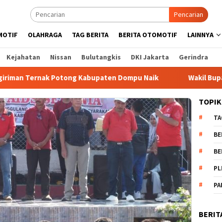
Pencarian
MOTIF
OLAHRAGA
TAG BERITA
BERITA OTOMOTIF
LAINNYA
Kejahatan
Nissan
Bulutangkis
DKI Jakarta
Gerindra
nak Potong Kabupaten Dompu Naik
Wakil Bupati Bima dr.
TOPIK
TA
BE
BE
PL
PA
BERIT