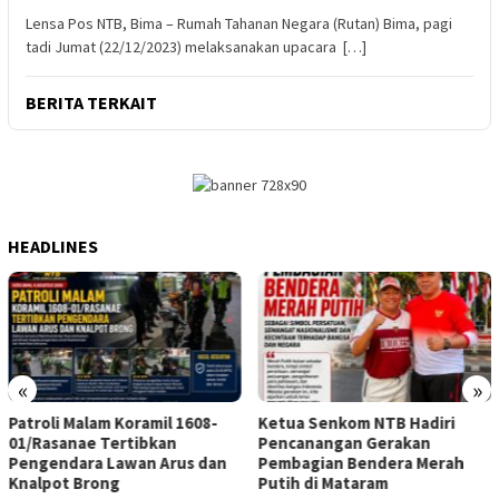
Lensa Pos NTB, Bima – Rumah Tahanan Negara (Rutan) Bima, pagi
tadi Jumat (22/12/2023) melaksanakan upacara […]
BERITA TERKAIT
HEADLINES
«
»
Ketua Senkom NTB Hadiri
Kodim 1608/Bima Salurkan
Pencanangan Gerakan
Sembako untuk Santri
Pembagian Bendera Merah
Ponpes Nurul Jihad Lewat
Putih di Mataram
Program Jumat Berkah