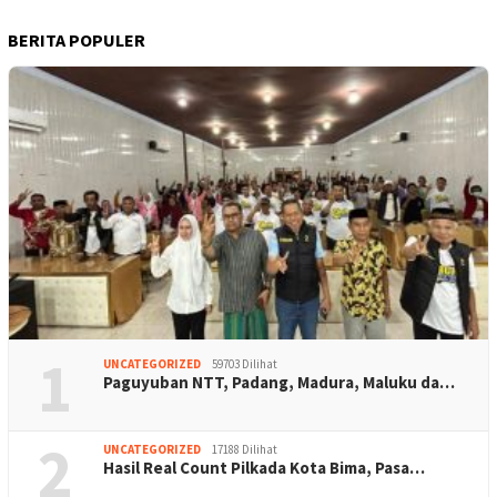
BERITA POPULER
1
UNCATEGORIZED
59703 Dilihat
Paguyuban NTT, Padang, Madura, Maluku da…
2
UNCATEGORIZED
17188 Dilihat
Hasil Real Count Pilkada Kota Bima, Pasa…