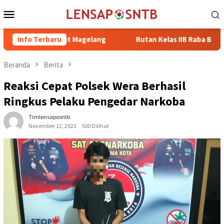
Loncat
Menu
ke
Mobile
konten
di Retreat Magelang
Info Terbaru
Rutan Kelas IIB Raba Bima Sambut Ku
Beranda
Berita
Reaksi Cepat Polsek Wera Berhasil
Ringkus Pelaku Pengedar Narkoba
Timlensaposntb
November 12, 2023
500 Dilihat