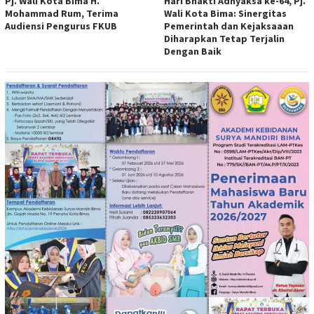
Pj. Wali Kota Bima H.
Hari Bhakti Adhyaksa ke-64, Pj.
Mohammad Rum, Terima
Wali Kota Bima: Sinergitas
Audiensi Pengurus FKUB
Pemerintah dan Kejaksaaan
Diharapkan Tetap Terjalin
Dengan Baik