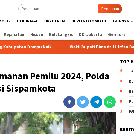
Pencarian
MOTIF
OLAHRAGA
TAG BERITA
BERITA OTOMOTIF
LAINNYA
Kejahatan
Nissan
Bulutangkis
DKI Jakarta
Gerindra
ik
Wakil Bupati Bima dr. H. Irfan Bergabung di Retreat M
TOPIK
TA
manan Pemilu 2024, Polda
BE
si Sispamkota
BE
PL
PA
BERIT