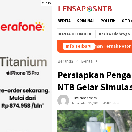
Loncat
tutup
ke
konten
BERITA
KRIMINAL
POLITIK
OTO
BERITA OTOMOTIF
Berita Olahraga
Kuota Pengiriman Ternak Potong Kabupaten Dompu Na
Info Terbaru
Beranda
Berita
Persiapkan Penga
NTB Gelar Simula
Timlensaposntb
November 25, 2023
458 Dilihat