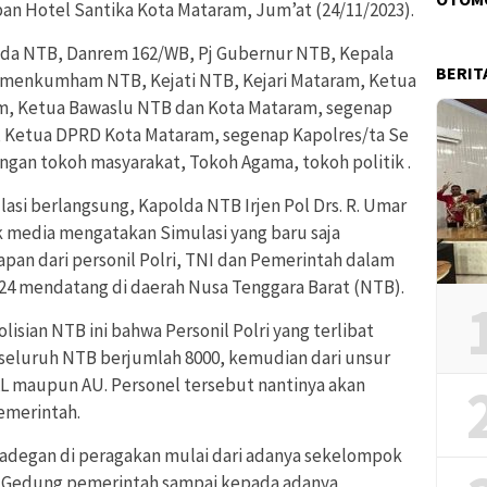
pan Hotel Santika Kota Mataram, Jum’at (24/11/2023).
olda NTB, Danrem 162/WB, Pj Gubernur NTB, Kepala
BERIT
emenkumham NTB, Kejati NTB, Kejari Mataram, Ketua
m, Ketua Bawaslu NTB dan Kota Mataram, segenap
, Ketua DPRD Kota Mataram, segenap Kapolres/ta Se
ngan tokoh masyarakat, Tokoh Agama, tokoh politik .
asi berlangsung, Kapolda NTB Irjen Pol Drs. R. Umar
 media mengatakan Simulasi yang baru saja
pan dari personil Polri, TNI dan Pemerintah dalam
4 mendatang di daerah Nusa Tenggara Barat (NTB).
isian NTB ini bahwa Personil Polri yang terlibat
seluruh NTB berjumlah 8000, kemudian dari unsur
, AL maupun AU. Personel tersebut nantinya akan
emerintah.
 adegan di peragakan mulai dari adanya sekelompok
di Gedung pemerintah sampai kepada adanya