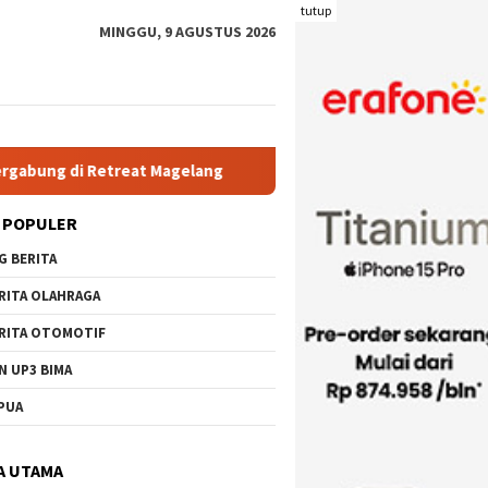
tutup
MINGGU, 9 AGUSTUS 2026
agelang
Rutan Kelas IIB Raba Bima Sambut Kunjungan Pj. W
 POPULER
G BERITA
RITA OLAHRAGA
RITA OTOMOTIF
N UP3 BIMA
PUA
A UTAMA