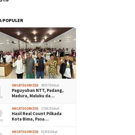
A POPULER
1
UNCATEGORIZED
59717 Dilihat
Paguyuban NTT, Padang,
Madura, Maluku da…
2
UNCATEGORIZED
17191 Dilihat
Hasil Real Count Pilkada
Kota Bima, Pasa…
UNCATEGORIZED
6159 Dilihat