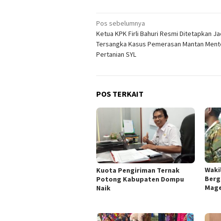
Navigasi
Pos sebelumnya
Ketua KPK Firli Bahuri Resmi Ditetapkan Ja
pos
Tersangka Kasus Pemerasan Mantan Ment
Pertanian SYL
POS TERKAIT
Wakil
Kuota Pengiriman Ternak
Berg
Potong Kabupaten Dompu
Mage
Naik