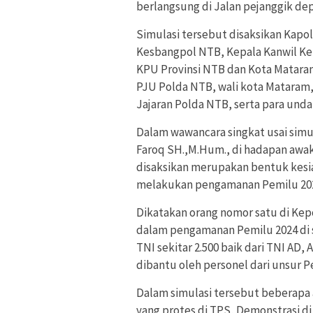
berlangsung di Jalan pejanggik de
Simulasi tersebut disaksikan Kap
Kesbangpol NTB, Kepala Kanwil K
KPU Provinsi NTB dan Kota Matara
PJU Polda NTB, wali kota Mataram
Jajaran Polda NTB, serta para unda
Dalam wawancara singkat usai simul
Faroq SH.,M.Hum., di hadapan awak
disaksikan merupakan bentuk kesia
melakukan pengamanan Pemilu 202
Dikatakan orang nomor satu di Kepol
dalam pengamanan Pemilu 2024 di 
TNI sekitar 2.500 baik dari TNI AD
dibantu oleh personel dari unsur P
Dalam simulasi tersebut beberapa
yang protes di TPS, Demonstrasi 