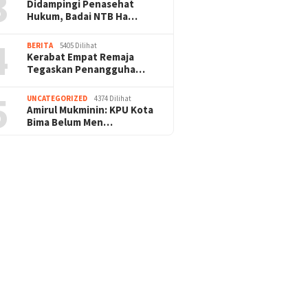
3
Didampingi Penasehat
Hukum, Badai NTB Ha…
4
BERITA
5405 Dilihat
Kerabat Empat Remaja
Tegaskan Penangguha…
5
UNCATEGORIZED
4374 Dilihat
Amirul Mukminin: KPU Kota
Bima Belum Men…