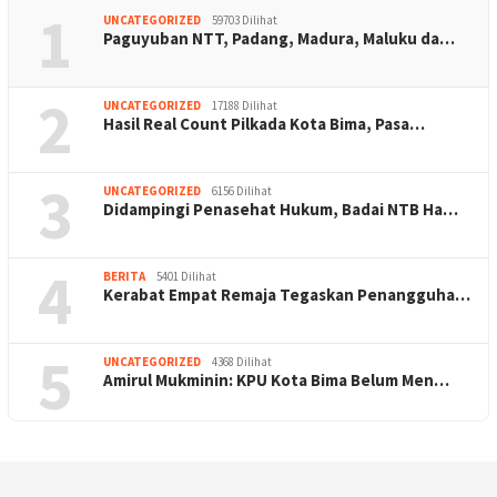
1
UNCATEGORIZED
59703 Dilihat
Paguyuban NTT, Padang, Madura, Maluku da…
2
UNCATEGORIZED
17188 Dilihat
Hasil Real Count Pilkada Kota Bima, Pasa…
3
UNCATEGORIZED
6156 Dilihat
Didampingi Penasehat Hukum, Badai NTB Ha…
4
BERITA
5401 Dilihat
Kerabat Empat Remaja Tegaskan Penangguha…
5
UNCATEGORIZED
4368 Dilihat
Amirul Mukminin: KPU Kota Bima Belum Men…