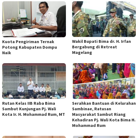
Wakil Bupati Bima dr. H. Irfan
Kuota Pengiriman Ternak
Bergabung di Retreat
Potong Kabupaten Dompu
Magelang
Naik
Rutan Kelas IIB Raba Bima
Serahkan Bantuan di Kelurahan
Sambut Kunjungan Pj. Wali
Sambinae, Ratusan
Kota Ir. H. Mohammad Rum, MT
Masyarakat Sambut Riang
Kehadiran Pj. Wali Kota Bima H.
Mohammad Rum