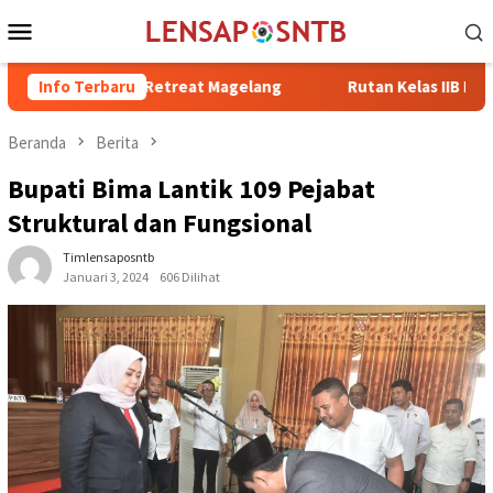
Loncat
Menu
ke
Mobile
konten
ng di Retreat Magelang
Info Terbaru
Rutan Kelas IIB Raba Bima Sambut
Beranda
Berita
Bupati Bima Lantik 109 Pejabat
Struktural dan Fungsional
Timlensaposntb
Januari 3, 2024
606 Dilihat