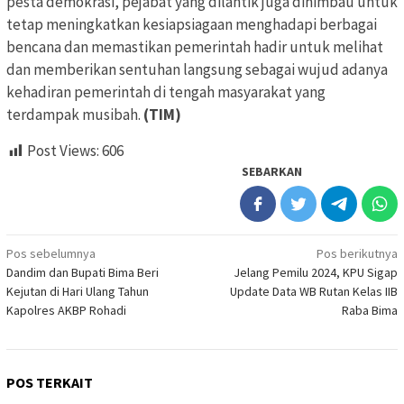
pesta demokrasi, pejabat yang dilantik juga dihimbau untuk
tetap meningkatkan kesiapsiagaan menghadapi berbagai
bencana dan memastikan pemerintah hadir untuk melihat
dan memberikan sentuhan langsung sebagai wujud adanya
kehadiran pemerintah di tengah masyarakat yang
terdampak musibah.
(TIM)
Post Views:
606
SEBARKAN
Navigasi
Pos sebelumnya
Pos berikutnya
Dandim dan Bupati Bima Beri
Jelang Pemilu 2024, KPU Sigap
pos
Kejutan di Hari Ulang Tahun
Update Data WB Rutan Kelas IIB
Kapolres AKBP Rohadi
Raba Bima
POS TERKAIT