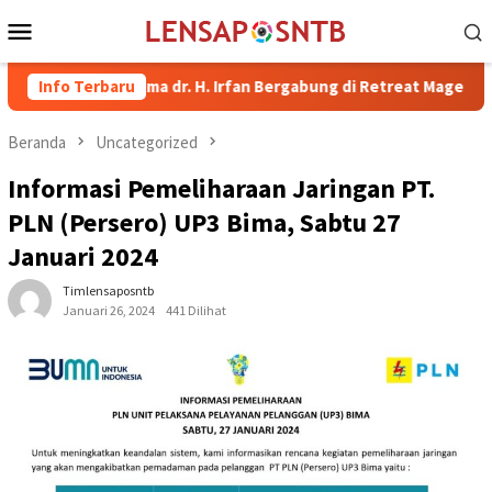
Loncat
Menu
ke
Mobile
konten
upati Bima dr. H. Irfan Bergabung di Retreat Magelang
Info Terbaru
Rut
Beranda
Uncategorized
Informasi Pemeliharaan Jaringan PT.
PLN (Persero) UP3 Bima, Sabtu 27
Januari 2024
Timlensaposntb
Januari 26, 2024
441 Dilihat