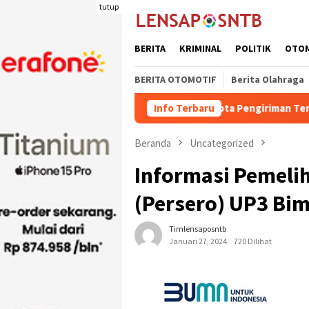
Loncat
tutup
ke
konten
BERITA
KRIMINAL
POLITIK
OTO
BERITA OTOMOTIF
Berita Olahraga
Kuota Pengiriman Ternak Potong Kab
Info Terbaru
Beranda
Uncategorized
Informasi Pemelih
(Persero) UP3 Bim
Timlensaposntb
Januari 27, 2024
720 Dilihat