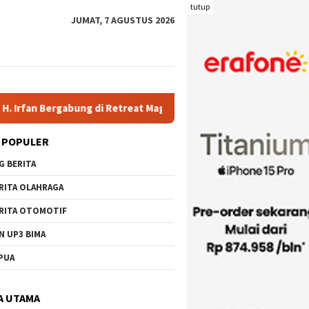
tutup
JUMAT, 7 AGUSTUS 2026
bung di Retreat Magelang
Rutan Kelas IIB Raba Bima Sambu
 POPULER
G BERITA
RITA OLAHRAGA
RITA OTOMOTIF
N UP3 BIMA
PUA
A UTAMA