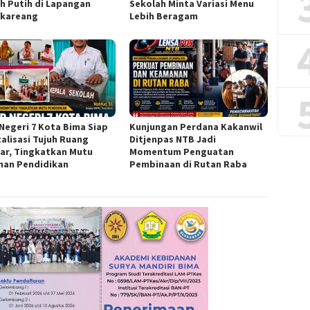
h Putih di Lapangan
Sekolah Minta Variasi Menu
kareang
Lebih Beragam
Negeri 7 Kota Bima Siap
Kunjungan Perdana Kakanwil
talisasi Tujuh Ruang
Ditjenpas NTB Jadi
jar, Tingkatkan Mutu
Momentum Penguatan
nan Pendidikan
Pembinaan di Rutan Raba