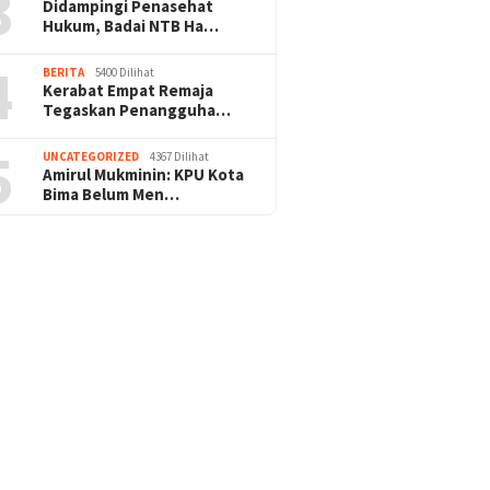
3
Didampingi Penasehat
Hukum, Badai NTB Ha…
4
BERITA
5400 Dilihat
Kerabat Empat Remaja
Tegaskan Penangguha…
5
UNCATEGORIZED
4367 Dilihat
Amirul Mukminin: KPU Kota
Bima Belum Men…