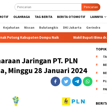
Pencarian
MOTIF
OLAHRAGA
TAG BERITA
BERITA OTOMOTIF
LAINNYA
Kejahatan
Nissan
Bulutangkis
DKI Jakarta
Gerindra
upaten Dompu Naik
Wakil Bupati Bima dr. H. Irfan Berga
TOPIK
TA
araan Jaringan PT. PLN
BE
a, Minggu 28 Januari 2024
BE
PL
PA
BERIT