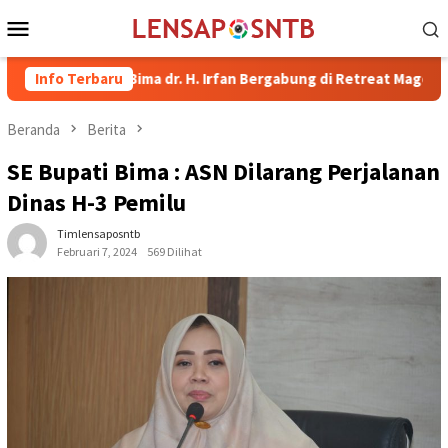
Loncat
Menu
ke
Mobile
konten
pati Bima dr. H. Irfan Bergabung di Retreat Magelang
Info Terbaru
Rut
Beranda
Berita
SE Bupati Bima : ASN Dilarang Perjalanan
Dinas H-3 Pemilu
Timlensaposntb
Februari 7, 2024
569 Dilihat