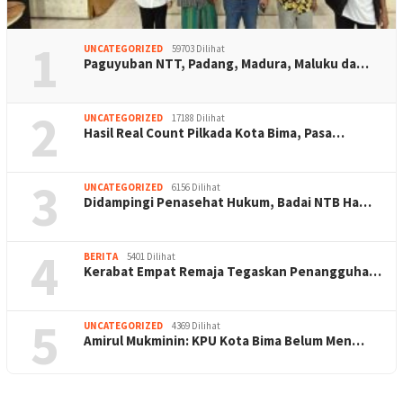
1
UNCATEGORIZED
59703 Dilihat
Paguyuban NTT, Padang, Madura, Maluku da…
2
UNCATEGORIZED
17188 Dilihat
Hasil Real Count Pilkada Kota Bima, Pasa…
3
UNCATEGORIZED
6156 Dilihat
Didampingi Penasehat Hukum, Badai NTB Ha…
4
BERITA
5401 Dilihat
Kerabat Empat Remaja Tegaskan Penangguha…
5
UNCATEGORIZED
4369 Dilihat
Amirul Mukminin: KPU Kota Bima Belum Men…