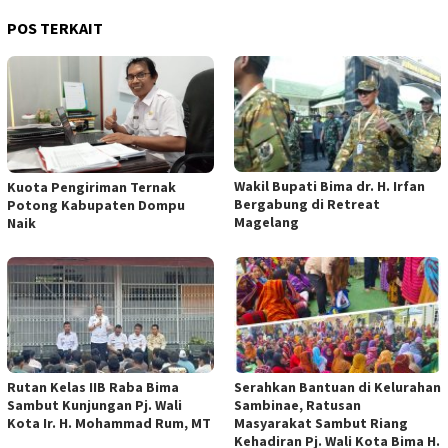
POS TERKAIT
Wakil Bupati Bima dr. H. Irfan
Kuota Pengiriman Ternak
Bergabung di Retreat
Potong Kabupaten Dompu
Magelang
Naik
Rutan Kelas IIB Raba Bima
Serahkan Bantuan di Kelurahan
Sambut Kunjungan Pj. Wali
Sambinae, Ratusan
Kota Ir. H. Mohammad Rum, MT
Masyarakat Sambut Riang
Kehadiran Pj. Wali Kota Bima H.