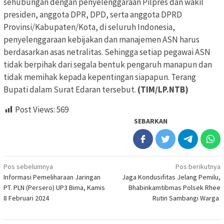
sehubungan dengan penyelenggaraan Pilpres dan wakil
presiden, anggota DPR, DPD, serta anggota DPRD
Provinsi/Kabupaten/Kota, di seluruh Indonesia,
penyelenggaraan kebijakan dan manajemen ASN harus
berdasarkan asas netralitas. Sehingga setiap pegawai ASN
tidak berpihak dari segala bentuk pengaruh manapun dan
tidak memihak kepada kepentingan siapapun. Terang
Bupati dalam Surat Edaran tersebut.
(TIM/LP.NTB)
Post Views:
569
SEBARKAN
Navigasi
Pos sebelumnya
Pos berikutnya
Informasi Pemeliharaan Jaringan
Jaga Kondusifitas Jelang Pemilu,
pos
PT. PLN (Persero) UP3 Bima, Kamis
Bhabinkamtibmas Polsek Rhee
8 Februari 2024
Rutin Sambangi Warga