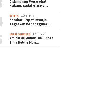
3
Didampingi Penasehat
Hukum, Badai NTB Ha…
4
BERITA
5396 Dilihat
Kerabat Empat Remaja
Tegaskan Penangguha…
5
UNCATEGORIZED
4363 Dilihat
Amirul Mukminin: KPU Kota
Bima Belum Men…