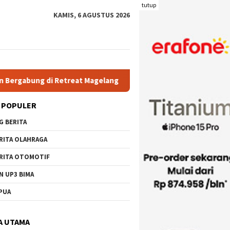
tutup
KAMIS, 6 AGUSTUS 2026
Retreat Magelang
Rutan Kelas IIB Raba Bima Sambut Kunjun
 POPULER
G BERITA
RITA OLAHRAGA
RITA OTOMOTIF
N UP3 BIMA
PUA
A UTAMA