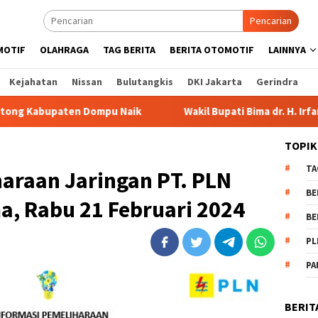
Pencarian
MOTIF
OLAHRAGA
TAG BERITA
BERITA OTOMOTIF
LAINNYA
Kejahatan
Nissan
Bulutangkis
DKI Jakarta
Gerindra
Dompu Naik
Wakil Bupati Bima dr. H. Irfan Bergabung di 
TOPIK
TA
araan Jaringan PT. PLN
BE
a, Rabu 21 Februari 2024
BE
PL
PA
BERIT