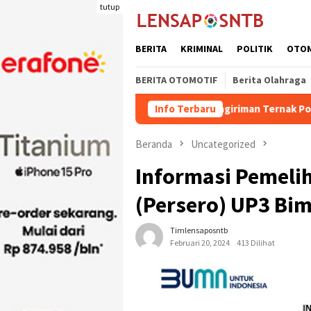
Loncat
tutup
ke
konten
BERITA
KRIMINAL
POLITIK
OTO
BERITA OTOMOTIF
Berita Olahraga
Kuota Pengiriman Ternak Potong Kabupaten 
Info Terbaru
Beranda
Uncategorized
Informasi Pemelih
(Persero) UP3 Bim
Timlensaposntb
Februari 20, 2024
413 Dilihat