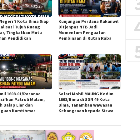
Negeri 7 Kota Bima Siap
Kunjungan Perdana Kakanwil
talisasi Tujuh Ruang
Ditjenpas NTB Jadi
jar, Tingkatkan Mutu
Momentum Penguatan
nan Pendidikan
Pembinaan di Rutan Raba
mil 1608-01/Rasanae
Safari Mobil MAUNG Kodim
nsifkan Patroli Malam,
1608/Bima di SDN 49 Kota
h Balap Liar dan
Bima, Tanamkan Wawasan
guan Kamtibmas
Kebangsaan kepada Siswa