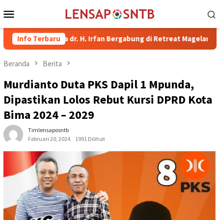
Loncat
Menu
ke
Mobile
konten
i Bima dr. H. Irfan Bergabung di Retreat Magelang
Info Terbaru
Rutan K
Beranda
Berita
Murdianto Duta PKS Dapil 1 Mpunda,
Dipastikan Lolos Rebut Kursi DPRD Kota
Bima 2024 – 2029
Timlensaposntb
Februari 20, 2024
1991 Dilihat