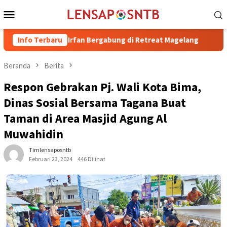
Loncat
Menu
ke
Mobile
konten
 dr. H. Irfan Bergabung di Retreat Magelang
Info Terbaru
Rutan Kelas 
Beranda
Berita
Respon Gebrakan Pj. Wali Kota Bima,
Dinas Sosial Bersama Tagana Buat
Taman di Area Masjid Agung Al
Muwahidin
Timlensaposntb
Februari 23, 2024
446 Dilihat