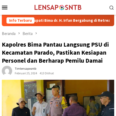
Loncat
Menu
ke
Mobile
konten
il Bupati Bima dr. H. Irfan Bergabung di Retreat Magelang
Info Terbaru
Beranda
Berita
Kapolres Bima Pantau Langsung PSU di
Kecamatan Parado, Pastikan Kesiapan
Personel dan Berharap Pemilu Damai
Timlensaposntb
Februari 25, 2024
413 Dilihat