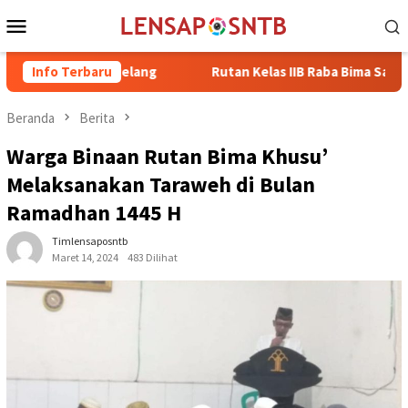
Loncat
Menu
ke
Mobile
konten
eat Magelang
Info Terbaru
Rutan Kelas IIB Raba Bima Sambut Kunjungan 
Beranda
Berita
Warga Binaan Rutan Bima Khusu’
Melaksanakan Taraweh di Bulan
Ramadhan 1445 H
Timlensaposntb
Maret 14, 2024
483 Dilihat