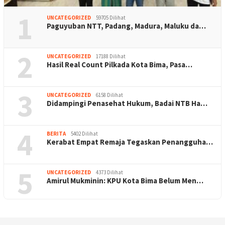
1
UNCATEGORIZED
59705 Dilihat
Paguyuban NTT, Padang, Madura, Maluku da…
2
UNCATEGORIZED
17188 Dilihat
Hasil Real Count Pilkada Kota Bima, Pasa…
3
UNCATEGORIZED
6158 Dilihat
Didampingi Penasehat Hukum, Badai NTB Ha…
4
BERITA
5402 Dilihat
Kerabat Empat Remaja Tegaskan Penangguha…
5
UNCATEGORIZED
4373 Dilihat
Amirul Mukminin: KPU Kota Bima Belum Men…