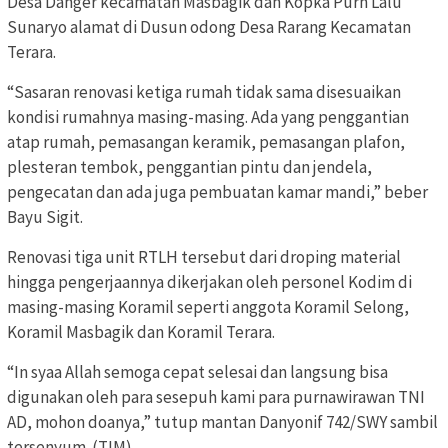
Desa Danger kecamatan Masbagik dan Kopka Purn Lalu
Sunaryo alamat di Dusun odong Desa Rarang Kecamatan
Terara.
“Sasaran renovasi ketiga rumah tidak sama disesuaikan
kondisi rumahnya masing-masing. Ada yang penggantian
atap rumah, pemasangan keramik, pemasangan plafon,
plesteran tembok, penggantian pintu dan jendela,
pengecatan dan ada juga pembuatan kamar mandi,” beber
Bayu Sigit.
Renovasi tiga unit RTLH tersebut dari droping material
hingga pengerjaannya dikerjakan oleh personel Kodim di
masing-masing Koramil seperti anggota Koramil Selong,
Koramil Masbagik dan Koramil Terara.
“In syaa Allah semoga cepat selesai dan langsung bisa
digunakan oleh para sesepuh kami para purnawirawan TNI
AD, mohon doanya,” tutup mantan Danyonif 742/SWY sambil
tersenyum. (TIM)