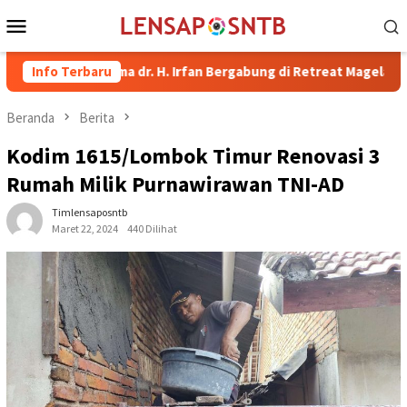
Loncat
Menu
ke
Mobile
konten
ti Bima dr. H. Irfan Bergabung di Retreat Magelang
Info Terbaru
Rutan 
Beranda
Berita
Kodim 1615/Lombok Timur Renovasi 3
Rumah Milik Purnawirawan TNI-AD
Timlensaposntb
Maret 22, 2024
440 Dilihat