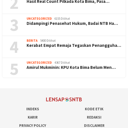
2
Hasil Real Count Pilkada Kota Bima, Pasa…
3
UNCATEGORIZED
6155 Dilihat
Didampingi Penasehat Hukum, Badai NTB Ha…
4
BERITA
5400 Dilihat
Kerabat Empat Remaja Tegaskan Penangguha…
5
UNCATEGORIZED
4367 Dilihat
Amirul Mukminin: KPU Kota Bima Belum Men…
INDEKS
KODE ETIK
KARIR
REDAKSI
PRIVACY POLICY
DISCLAIMER