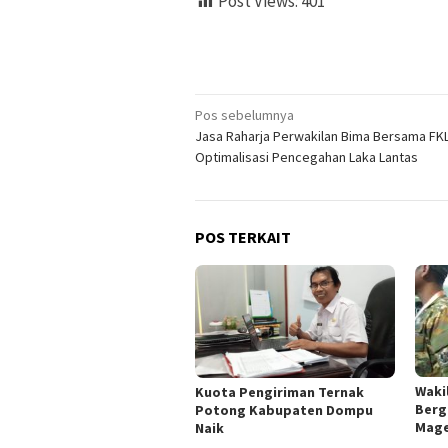
Post Views:
401
Navigasi
Pos sebelumnya
Jasa Raharja Perwakilan Bima Bersama FK
pos
Optimalisasi Pencegahan Laka Lantas
POS TERKAIT
Wakil
Kuota Pengiriman Ternak
Berg
Potong Kabupaten Dompu
Mage
Naik