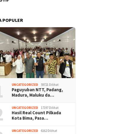
A POPULER
1
UNCATEGORIZED
59721 Dilihat
Paguyuban NTT, Padang,
Madura, Maluku da…
2
UNCATEGORIZED
17197 Dilihat
Hasil Real Count Pilkada
Kota Bima, Pasa…
UNCATEGORIZED
6162 Dilihat