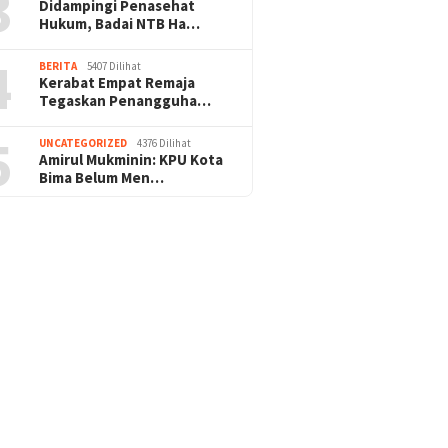
3
Didampingi Penasehat
Hukum, Badai NTB Ha…
4
BERITA
5407 Dilihat
Kerabat Empat Remaja
Tegaskan Penangguha…
5
UNCATEGORIZED
4376 Dilihat
Amirul Mukminin: KPU Kota
Bima Belum Men…