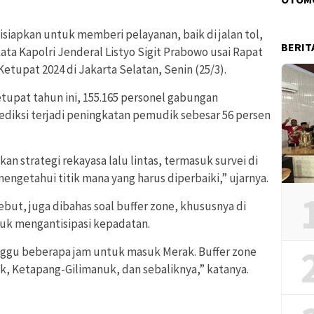
isiapkan untuk memberi pelayanan, baik di jalan tol,
BERIT
” kata Kapolri Jenderal Listyo Sigit Prabowo usai Rapat
Ketupat 2024 di Jakarta Selatan, Senin (25/3).
tupat tahun ini, 155.165 personel gabungan
ediksi terjadi peningkatan pemudik sebesar 56 persen
kan strategi rekayasa lalu lintas, termasuk survei di
engetahui titik mana yang harus diperbaiki,” ujarnya.
ebut, juga dibahas soal buffer zone, khususnya di
uk mengantisipasi kepadatan.
ggu beberapa jam untuk masuk Merak. Buffer zone
ak, Ketapang-Gilimanuk, dan sebaliknya,” katanya.