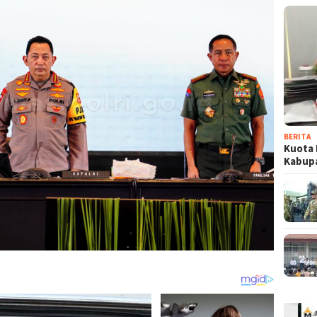
BERITA
Kuota 
Kabup