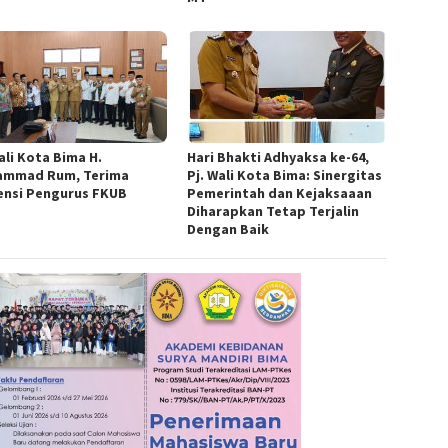
ali Kota Bima H.
Hari Bhakti Adhyaksa ke-64,
mmad Rum, Terima
Pj. Wali Kota Bima: Sinergitas
ensi Pengurus FKUB
Pemerintah dan Kejaksaaan
Diharapkan Tetap Terjalin
Dengan Baik