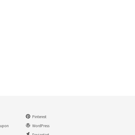
Pinterest
eupon
WordPress
n
Deviantart