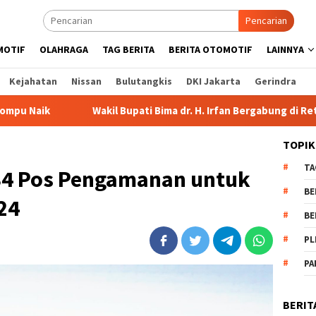
Pencarian
MOTIF
OLAHRAGA
TAG BERITA
BERITA OTOMOTIF
LAINNYA
Kejahatan
Nissan
Bulutangkis
DKI Jakarta
Gerindra
akil Bupati Bima dr. H. Irfan Bergabung di Retreat Magelang
TOPIK
TA
784 Pos Pengamanan untuk
BE
24
BE
PL
PA
BERIT