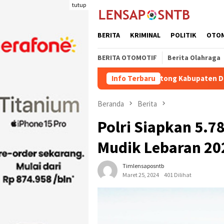
Loncat
tutup
ke
konten
BERITA
KRIMINAL
POLITIK
OTO
BERITA OTOMOTIF
Berita Olahraga
ota Pengiriman Ternak Potong Kabupaten Dompu Naik
Info Terbaru
W
Beranda
Berita
Polri Siapkan 5.
Mudik Lebaran 20
Timlensaposntb
Maret 25, 2024
401 Dilihat