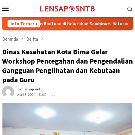
Loncat
Menu
ke
Mobile
konten
ahkan Bantuan di Kelurahan Sambinae, Ratusan Masyarakat Samb
Info Terbaru
Beranda
Berita
Dinas Kesehatan Kota Bima Gelar
Workshop Pencegahan dan Pengendalian
Gangguan Penglihatan dan Kebutaan
pada Guru
Timlensaposntb
April 3, 2024
418 Dilihat