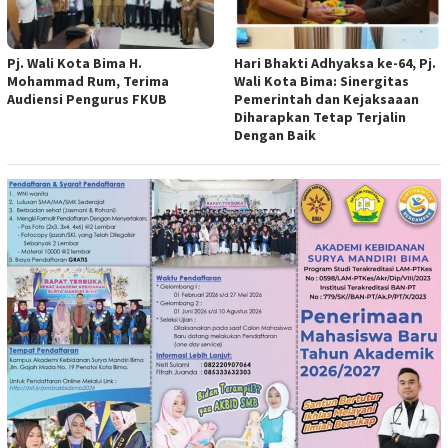
Pj. Wali Kota Bima H.
Hari Bhakti Adhyaksa ke-64, Pj.
Mohammad Rum, Terima
Wali Kota Bima: Sinergitas
Audiensi Pengurus FKUB
Pemerintah dan Kejaksaaan
Diharapkan Tetap Terjalin
Dengan Baik