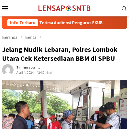
Loncat
Menu
ke
Mobile
konten
 Rum, Terima Audiensi Pengurus FKUB
Info Terbaru
Beranda
Berita
Jelang Mudik Lebaran, Polres Lombok
Utara Cek Ketersediaan BBM di SPBU
Timlensaposntb
April 4, 2024
424 Dilihat