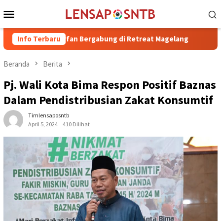
Loncat
Menu
ke
Mobile
konten
. H. Irfan Bergabung di Retreat Magelang
Info Terbaru
Rutan Kelas IIB
Beranda
Berita
Pj. Wali Kota Bima Respon Positif Baznas
Dalam Pendistribusian Zakat Konsumtif
Timlensaposntb
April 5, 2024
410 Dilihat