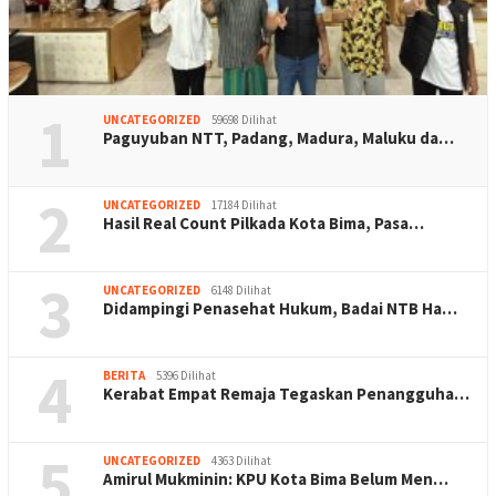
1
UNCATEGORIZED
59698 Dilihat
Paguyuban NTT, Padang, Madura, Maluku da…
2
UNCATEGORIZED
17184 Dilihat
Hasil Real Count Pilkada Kota Bima, Pasa…
3
UNCATEGORIZED
6148 Dilihat
Didampingi Penasehat Hukum, Badai NTB Ha…
4
BERITA
5396 Dilihat
Kerabat Empat Remaja Tegaskan Penangguha…
5
UNCATEGORIZED
4363 Dilihat
Amirul Mukminin: KPU Kota Bima Belum Men…