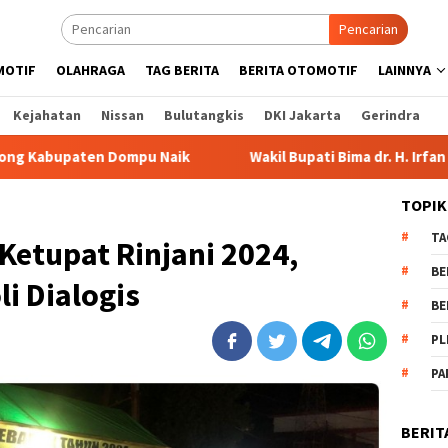
Pencarian
MOTIF
OLAHRAGA
TAG BERITA
BERITA OTOMOTIF
LAINNYA
Kejahatan
Nissan
Bulutangkis
DKI Jakarta
Gerindra
Naik
Wakil Bupati Bima dr. H. Irfan Bergabung di Retreat
TOPIK
TA
Ketupat Rinjani 2024,
BE
i Dialogis
BE
PL
PA
BERIT