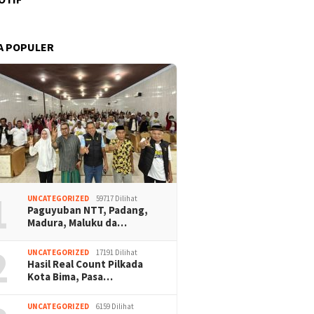
A POPULER
1
UNCATEGORIZED
59717 Dilihat
Paguyuban NTT, Padang,
Madura, Maluku da…
2
UNCATEGORIZED
17191 Dilihat
Hasil Real Count Pilkada
Kota Bima, Pasa…
UNCATEGORIZED
6159 Dilihat