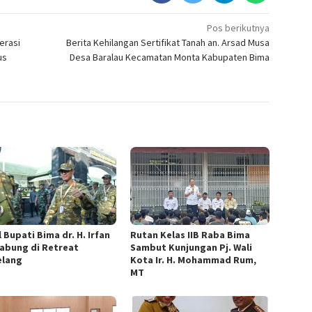
Pos berikutnya
erasi
Berita Kehilangan Sertifikat Tanah an. Arsad Musa
us
Desa Baralau Kecamatan Monta Kabupaten Bima
 Bupati Bima dr. H. Irfan
Rutan Kelas IIB Raba Bima
abung di Retreat
Sambut Kunjungan Pj. Wali
lang
Kota Ir. H. Mohammad Rum,
MT