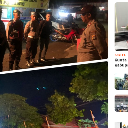
BERITA
Kuota 
Kabup