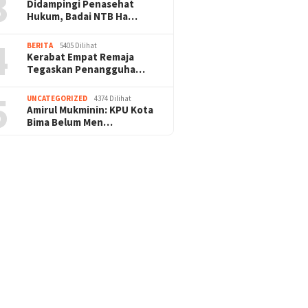
3
Didampingi Penasehat
Hukum, Badai NTB Ha…
4
BERITA
5405 Dilihat
Kerabat Empat Remaja
Tegaskan Penangguha…
5
UNCATEGORIZED
4374 Dilihat
Amirul Mukminin: KPU Kota
Bima Belum Men…