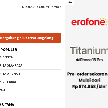
tutup
MINGGU, 9 AGUSTUS 2026
 Magelang
Rutan Kelas IIB Raba Bima Sambut Kunjungan Pj.
 POPULER
G BERITA
RITA OLAHRAGA
RITA OTOMOTIF
N UP3 BIMA
PUA
A UTAMA