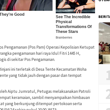
BERIT
os Pengamanan (Pos Pam) Operasi Kepolisian Ketupat
angka pengamanan hari raya Idul Fitri 1445 H,
ogis di sekitar Pos Pengamanan.
njani ini terletak di Desa Tente Kecamatan Woha
ente yang tidak jauh dengan pasar dan tempat
n oleh Aiptu Jumratul, Petugas melaksanakan Patroli
empat keramaian, sambil menyampaikan himbauan
at yang berkunjung ditempat pertokoan serta
6/04/24 sekira pukul 20.00. WITA.