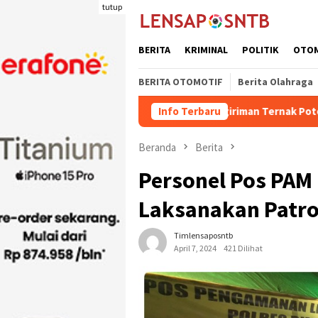
Loncat
tutup
ke
konten
BERITA
KRIMINAL
POLITIK
OTO
BERITA OTOMOTIF
Berita Olahraga
Kuota Pengiriman Ternak Potong Kabupaten Dompu 
Info Terbaru
Beranda
Berita
Personel Pos PAM 
Laksanakan Patrol
Timlensaposntb
April 7, 2024
421 Dilihat