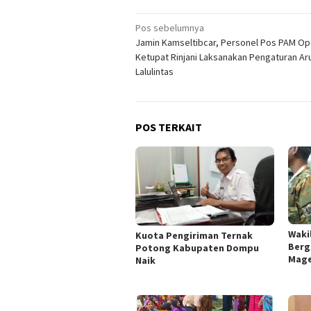
Navigasi
Pos sebelumnya
Jamin Kamseltibcar, Personel Pos PAM Op
pos
Ketupat Rinjani Laksanakan Pengaturan Ar
Lalulintas
POS TERKAIT
Wakil
Kuota Pengiriman Ternak
Berg
Potong Kabupaten Dompu
Mage
Naik