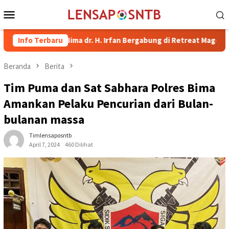
Loncat
Menu
ke
Mobile
konten
ati Bima dr. H. Irfan Bergabung di Retreat Magelang
Info Terbaru
Ruta
Beranda
Berita
Tim Puma dan Sat Sabhara Polres Bima
Amankan Pelaku Pencurian dari Bulan-
bulanan massa
Timlensaposntb
April 7, 2024
460 Dilihat