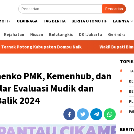
Pencarian
MOTIF
OLAHRAGA
TAG BERITA
BERITA OTOMOTIF
LAINNYA
Kejahatan
Nissan
Bulutangkis
DKI Jakarta
Gerindra
upaten Dompu Naik
Wakil Bupati Bima dr. H. Irfan Berga
TOPIK
TA
menko PMK, Kemenhub, dan
BE
elar Evaluasi Mudik dan
BE
alik 2024
PL
PA
BERIT