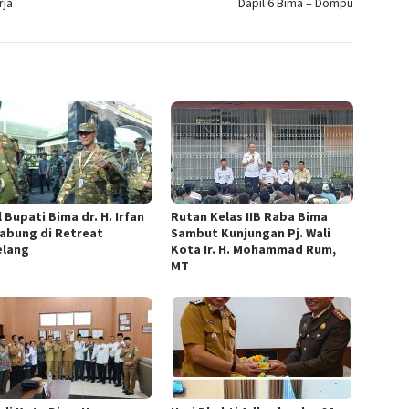
rja
Dapil 6 Bima – Dompu
 Bupati Bima dr. H. Irfan
Rutan Kelas IIB Raba Bima
abung di Retreat
Sambut Kunjungan Pj. Wali
lang
Kota Ir. H. Mohammad Rum,
MT