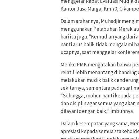
menggelar Rapat Evaluasi Mudik dan
Kantor Jasa Marga, Km 70, Cikampek
Dalam arahannya, Muhadjir mengim
menggunakan Pelabuhan Merak at
hari itu juga. “Kemudian yang dari 
nanti arus balik tidak mengalami 
ucapnya, saat menggelar konferensi
Menko PMK mengatakan bahwa penge
relatif lebih menantang dibanding
melakukan mudik balik cenderung m
sekitarnya, sementara pada saat m
“Sehingga, mohon nanti kepada pe
dan disiplin agar semua yang akan 
dilayani dengan baik,” imbuhnya.
Dalam kesempatan yang sama, Men
apresiasi kepada semua stakehold
mudik sampai hari H pelaksanaan Le