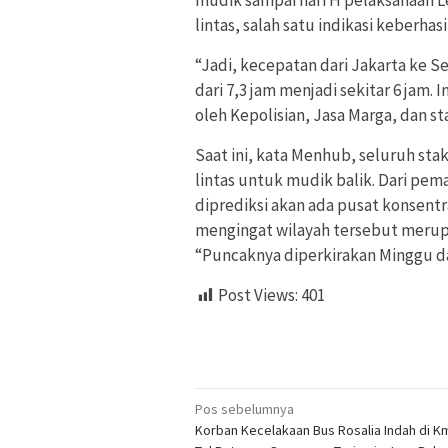
lintas, salah satu indikasi keberha
“Jadi, kecepatan dari Jakarta ke Se
dari 7,3 jam menjadi sekitar 6 jam. 
oleh Kepolisian, Jasa Marga, dan st
Saat ini, kata Menhub, seluruh st
lintas untuk mudik balik. Dari pem
diprediksi akan ada pusat konsentr
mengingat wilayah tersebut merupa
“Puncaknya diperkirakan Minggu da
Post Views:
401
Navigasi
Pos sebelumnya
Korban Kecelakaan Bus Rosalia Indah di K
pos