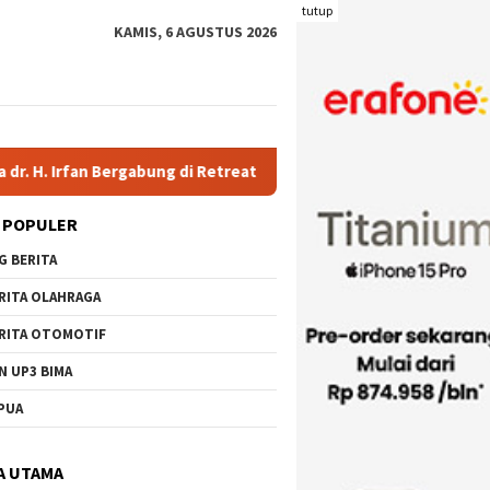
tutup
KAMIS, 6 AGUSTUS 2026
bung di Retreat Magelang
Rutan Kelas IIB Raba Bima Sambu
 POPULER
G BERITA
RITA OLAHRAGA
RITA OTOMOTIF
N UP3 BIMA
PUA
A UTAMA