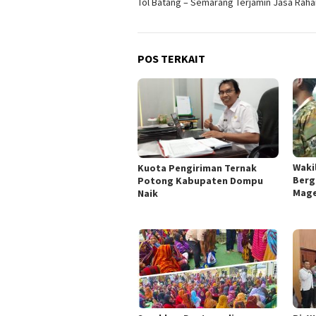
Tol Batang – Semarang Terjamin Jasa Raha
POS TERKAIT
Wakil
Kuota Pengiriman Ternak
Berg
Potong Kabupaten Dompu
Mage
Naik