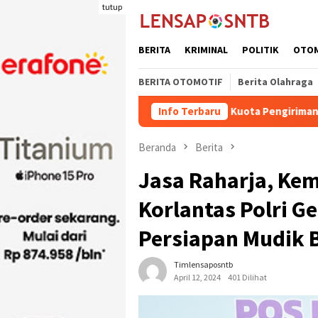
Loncat
tutup
ke
konten
BERITA
KRIMINAL
POLITIK
OTO
BERITA OTOMOTIF
Berita Olahraga
Kuota Pengiriman Ternak Potong Kab
Info Terbaru
Beranda
Berita
Jasa Raharja, Ke
Korlantas Polri G
Persiapan Mudik B
Timlensaposntb
April 12, 2024
401 Dilihat