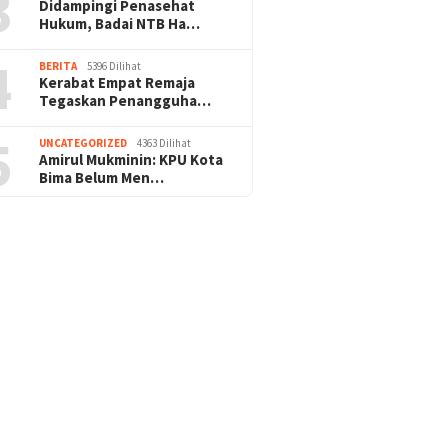
3
Didampingi Penasehat
Hukum, Badai NTB Ha…
4
BERITA
5396 Dilihat
Kerabat Empat Remaja
Tegaskan Penangguha…
5
UNCATEGORIZED
4363 Dilihat
Amirul Mukminin: KPU Kota
Bima Belum Men…