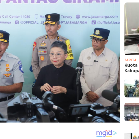
BERITA
Kuota 
Kabup