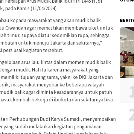
 Persiapan Arus Mudik Balik Idulfitri 1445 H, di
, pada Kamis (11/04/2024).
bau kepada masyarakat yang akan mudik balik
BERIT
au Ciwandan agar memastikan membawa tiket untuk
arah timur, supaya diatur sedemikian rupa, sehingga
hambatan untuk menuju Jakarta dan sekitarnya,”
 pers usai kegiatan tersebut.
lolaan arus lalu lintas dalam momen mudik balik
 dengan mudik. Hal itu karena masyarakat yang
emiliki tujuan yang sama, yakni ke DKI Jakarta dan
udik, masyarakat menyebar ke beberapa wilayah.
mudik balik agar diminta kesadarannya untuk patuh
masuk kembali bekerja di ibukota dan sekitarnya bisa
teri Perhubungan Budi Karya Sumadi, menyampaikan
er yang sudah melakukan kegiatan pengamanan
baran dengan baik. Selain tingkat kecelakaan lalu