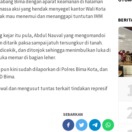
M Cabang Bima dengan aparat keamanan di halaman
 massa aksi yang hendak menyegel kantor Wali Kota
 tidak mau menemui dan menanggapi tuntutan IMM
BERIT
ing kejar itu pula, Abdul Nauval yang mengomandoi
n ditarik paksa sampai jatuh tersungkur di tanah.
 dicekik, dan ditonjok sehingga menimbulkan luka di
 luka memar di bagian leher.
upun kini sudah dilaporkan di Polres Bima Kota, dan
D Bima.
al dan mengusut tuntas terkait tindakan represif
SEBARKAN