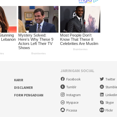
JARINGAN SOCIAL
Facebook
Twitter
KARIR
Tumblr
Stumbl
DISCLAIMER
Instagram
Linkedi
FORM PENGADUAN
Myspace
Skype
Picassa
Flickr