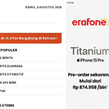
tutup
KAMIS, 6 AGUSTUS 2026
bung di Retreat Magelang
Rutan Kelas IIB Raba Bima Sambu
 POPULER
G BERITA
RITA OLAHRAGA
RITA OTOMOTIF
N UP3 BIMA
PUA
A UTAMA