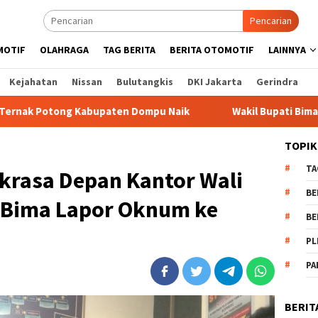
Pencarian
MOTIF
OLAHRAGA
TAG BERITA
BERITA OTOMOTIF
LAINNYA
Kejahatan
Nissan
Bulutangkis
DKI Jakarta
Gerindra
upaten Dompu Naik
Wakil Bupati Bima dr. H. Irfan Berga
TOPIK
TA
krasa Depan Kantor Wali
BE
 Bima Lapor Oknum ke
BE
PL
PA
BERIT