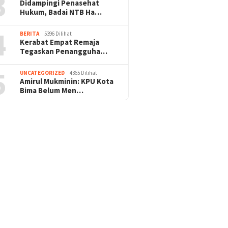
3
Didampingi Penasehat
Hukum, Badai NTB Ha…
4
BERITA
5396 Dilihat
Kerabat Empat Remaja
Tegaskan Penangguha…
5
UNCATEGORIZED
4365 Dilihat
Amirul Mukminin: KPU Kota
Bima Belum Men…