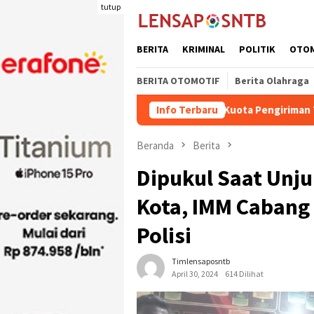
Loncat
tutup
ke
konten
BERITA
KRIMINAL
POLITIK
OTO
BERITA OTOMOTIF
Berita Olahraga
Kuota Pengiriman Ternak Potong Kab
Info Terbaru
Beranda
Berita
Dipukul Saat Unju
Kota, IMM Cabang
Polisi
Timlensaposntb
April 30, 2024
614 Dilihat