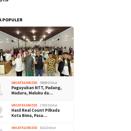
A POPULER
1
UNCATEGORIZED
59699 Dilihat
Paguyuban NTT, Padang,
Madura, Maluku da…
2
UNCATEGORIZED
17185 Dilihat
Hasil Real Count Pilkada
Kota Bima, Pasa…
UNCATEGORIZED
6152 Dilihat