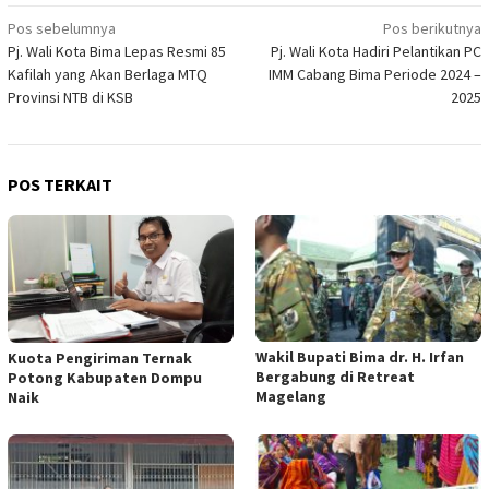
Navigasi
Pos sebelumnya
Pos berikutnya
Pj. Wali Kota Bima Lepas Resmi 85
Pj. Wali Kota Hadiri Pelantikan PC
pos
Kafilah yang Akan Berlaga MTQ
IMM Cabang Bima Periode 2024 –
Provinsi NTB di KSB
2025
POS TERKAIT
Wakil Bupati Bima dr. H. Irfan
Kuota Pengiriman Ternak
Bergabung di Retreat
Potong Kabupaten Dompu
Magelang
Naik