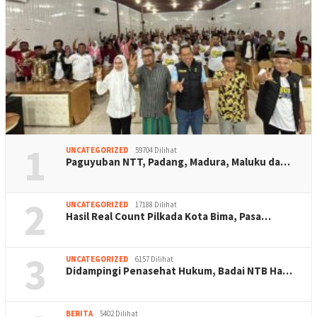
1
UNCATEGORIZED
59704 Dilihat
Paguyuban NTT, Padang, Madura, Maluku da…
2
UNCATEGORIZED
17188 Dilihat
Hasil Real Count Pilkada Kota Bima, Pasa…
3
UNCATEGORIZED
6157 Dilihat
Didampingi Penasehat Hukum, Badai NTB Ha…
BERITA
5402 Dilihat