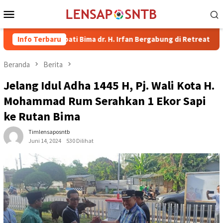
Loncat
Menu
ke
Mobile
konten
il Bupati Bima dr. H. Irfan Bergabung di Retreat Magelang
Info Terbaru
Beranda
Berita
Jelang Idul Adha 1445 H, Pj. Wali Kota H.
Mohammad Rum Serahkan 1 Ekor Sapi
ke Rutan Bima
Timlensaposntb
Juni 14, 2024
530 Dilihat