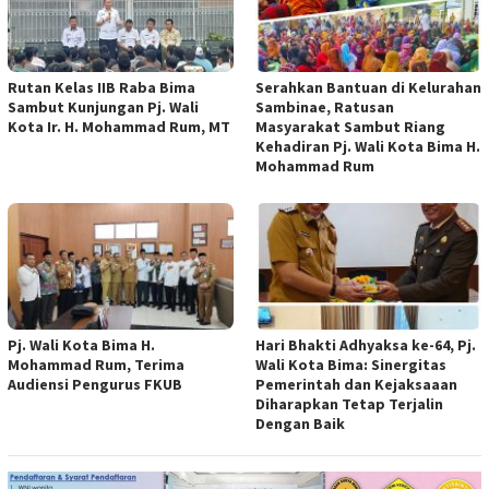
Rutan Kelas IIB Raba Bima
Serahkan Bantuan di Kelurahan
Sambut Kunjungan Pj. Wali
Sambinae, Ratusan
Kota Ir. H. Mohammad Rum, MT
Masyarakat Sambut Riang
Kehadiran Pj. Wali Kota Bima H.
Mohammad Rum
Pj. Wali Kota Bima H.
Hari Bhakti Adhyaksa ke-64, Pj.
Mohammad Rum, Terima
Wali Kota Bima: Sinergitas
Audiensi Pengurus FKUB
Pemerintah dan Kejaksaaan
Diharapkan Tetap Terjalin
Dengan Baik