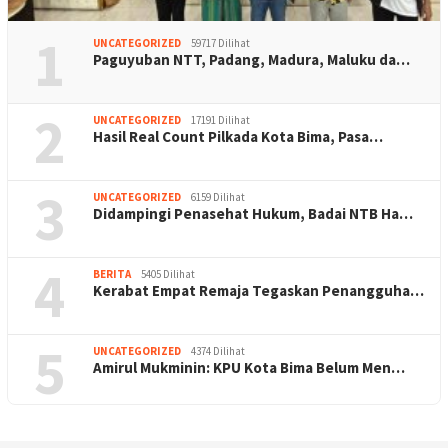
1
UNCATEGORIZED
59717 Dilihat
Paguyuban NTT, Padang, Madura, Maluku da…
2
UNCATEGORIZED
17191 Dilihat
Hasil Real Count Pilkada Kota Bima, Pasa…
3
UNCATEGORIZED
6159 Dilihat
Didampingi Penasehat Hukum, Badai NTB Ha…
4
BERITA
5405 Dilihat
Kerabat Empat Remaja Tegaskan Penangguha…
5
UNCATEGORIZED
4374 Dilihat
Amirul Mukminin: KPU Kota Bima Belum Men…