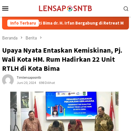
Loncat
Menu
ke
Mobile
konten
Bupati Bima dr. H. Irfan Bergabung di Retreat Magelang
Info Terbaru
R
Beranda
Berita
Upaya Nyata Entaskan Kemiskinan, Pj.
Wali Kota HM. Rum Hadirkan 22 Unit
RTLH di Kota Bima
Timlensaposntb
Juni 20, 2024
698 Dilihat