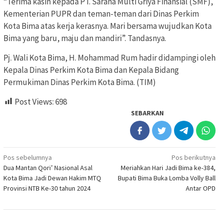
“Terima kasih kepada PT. Sarana Multi Griya Finansial (SMF),
Kementerian PUPR dan teman-teman dari Dinas Perkim
Kota Bima atas kerja kerasnya. Mari bersama wujudkan Kota
Bima yang baru, maju dan mandiri”. Tandasnya.
Pj. Wali Kota Bima, H. Mohammad Rum hadir didampingi oleh
Kepala Dinas Perkim Kota Bima dan Kepala Bidang
Permukiman Dinas Perkim Kota Bima. (TIM)
Post Views:
698
SEBARKAN
Navigasi
Pos sebelumnya
Pos berikutnya
Dua Mantan Qori’ Nasional Asal
Meriahkan Hari Jadi Bima ke-384,
pos
Kota Bima Jadi Dewan Hakim MTQ
Bupati Bima Buka Lomba Volly Ball
Provinsi NTB Ke-30 tahun 2024
Antar OPD