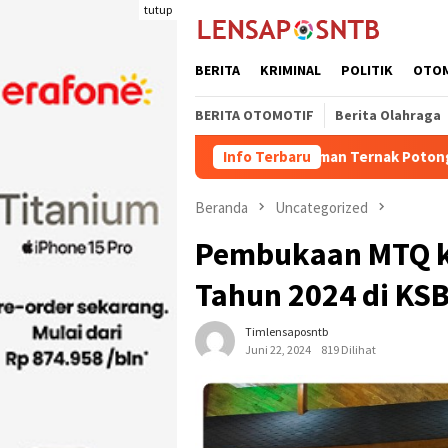
Loncat
tutup
ke
konten
BERITA
KRIMINAL
POLITIK
OTO
BERITA OTOMOTIF
Berita Olahraga
Kuota Pengiriman Ternak Potong Kabupaten Dompu N
Info Terbaru
Beranda
Uncategorized
Pembukaan MTQ ke
Tahun 2024 di KS
Timlensaposntb
Juni 22, 2024
819 Dilihat