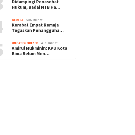
3
Didampingi Penasehat
Hukum, Badai NTB Ha…
4
BERITA
5402 Dilihat
Kerabat Empat Remaja
Tegaskan Penangguha…
5
UNCATEGORIZED
4373 Dilihat
Amirul Mukminin: KPU Kota
Bima Belum Men…