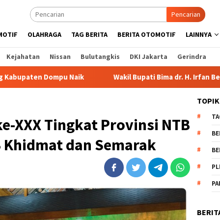
Pencarian
MOTIF
OLAHRAGA
TAG BERITA
BERITA OTOMOTIF
LAINNYA
Kejahatan
Nissan
Bulutangkis
DKI Jakarta
Gerindra
aik
Wakil Bupati Bima dr. H. Irfan Bergabung di Retreat 
TOPIK
TA
-XXX Tingkat Provinsi NTB
BE
B Khidmat dan Semarak
BE
PL
PA
BERIT