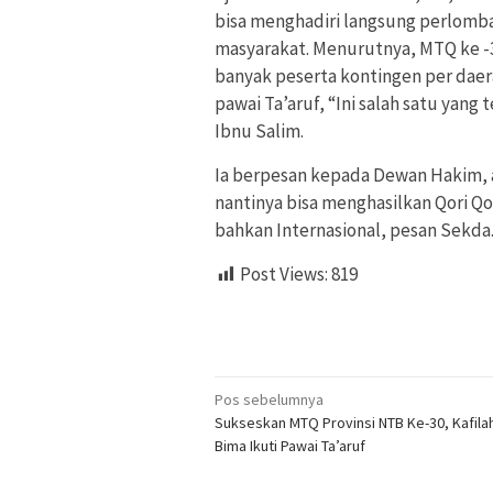
bisa menghadiri langsung perlomb
masyarakat. Menurutnya, MTQ ke -3
banyak peserta kontingen per daer
pawai Ta’aruf, “Ini salah satu yang 
Ibnu Salim.
Ia berpesan kepada Dewan Hakim, a
nantinya bisa menghasilkan Qori Qor
bahkan Internasional, pesan Sekda.
Post Views:
819
Navigasi
Pos sebelumnya
Sukseskan MTQ Provinsi NTB Ke-30, Kafila
pos
Bima Ikuti Pawai Ta’aruf