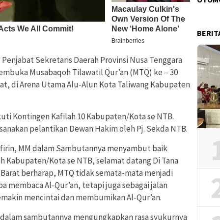
BERIT
–
Penjabat Sekretaris Daerah Provinsi Nusa Tenggara
membuka Musabaqoh Tilawatil Qur’an (MTQ) ke – 30
rat, di Arena Utama Alu-Alun Kota Taliwang Kabupaten
kuti Kontingen Kafilah 10 Kabupaten/Kota se NTB.
sanakan pelantikan Dewan Hakim oleh Pj. Sekda NTB.
yafirin, MM dalam Sambutannya menyambut baik
lah Kabupaten/Kota se NTB, selamat datang Di Tana
a Barat berharap, MTQ tidak semata-mata menjadi
a membaca Al-Qur’an, tetapi juga sebagai jalan
makin mencintai dan membumikan Al-Qur’an.
Si dalam sambutannya mengungkapkan rasa syukurnya