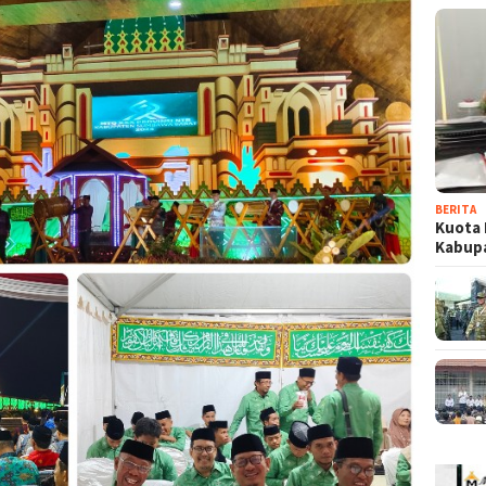
BERITA
Kuota 
Kabup