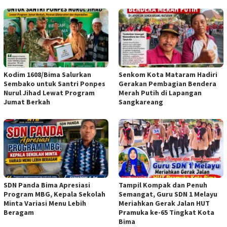
Kodim 1608/Bima Salurkan
Senkom Kota Mataram Hadiri
Sembako untuk Santri Ponpes
Gerakan Pembagian Bendera
Nurul Jihad Lewat Program
Merah Putih di Lapangan
Jumat Berkah
Sangkareang
SDN Panda Bima Apresiasi
Tampil Kompak dan Penuh
Program MBG, Kepala Sekolah
Semangat, Guru SDN 1 Melayu
Minta Variasi Menu Lebih
Meriahkan Gerak Jalan HUT
Beragam
Pramuka ke-65 Tingkat Kota
Bima