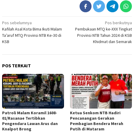
Navigasi
Pos sebelumnya
Pos berikutnya
Kafilah Asal Kota Bima Ikuti Malam
Pembukaan MTQ ke-XXX Tingkat
pos
Ta’aruf MTQ Provinsi NTB Ke-30 di
Provinsi NTB Tahun 2024 di KSB
KSB
Khidmat dan Semarak
POS TERKAIT
Patroli Malam Koramil 1608-
Ketua Senkom NTB Hadiri
01/Rasanae Tertibkan
Pencanangan Gerakan
Pengendara Lawan Arus dan
Pembagian Bendera Merah
Knalpot Brong
Putih di Mataram