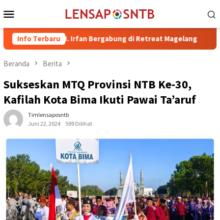
Loncat
Menu
ke
Mobile
konten
 dr. H. Irfan Bergabung di Retreat Magelang
Info Terbaru
Rutan Kelas 
Beranda
Berita
Sukseskan MTQ Provinsi NTB Ke-30,
Kafilah Kota Bima Ikuti Pawai Ta’aruf
Timlensaposntb
Juni 22, 2024
599 Dilihat