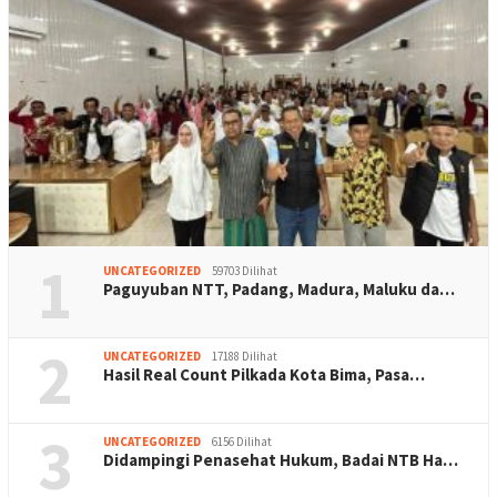
1
UNCATEGORIZED
59703 Dilihat
Paguyuban NTT, Padang, Madura, Maluku da…
2
UNCATEGORIZED
17188 Dilihat
Hasil Real Count Pilkada Kota Bima, Pasa…
3
UNCATEGORIZED
6156 Dilihat
Didampingi Penasehat Hukum, Badai NTB Ha…