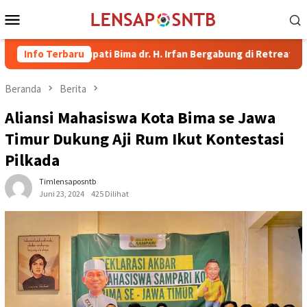
Loncat
Menu
ke
Mobile
konten
kil Bupati Bima dr. H. Irfan Bergabung di Retreat Magelang
Info Terbaru
Beranda
Berita
Aliansi Mahasiswa Kota Bima se Jawa
Timur Dukung Aji Rum Ikut Kontestasi
Pilkada
Timlensaposntb
Juni 23, 2024
425 Dilihat