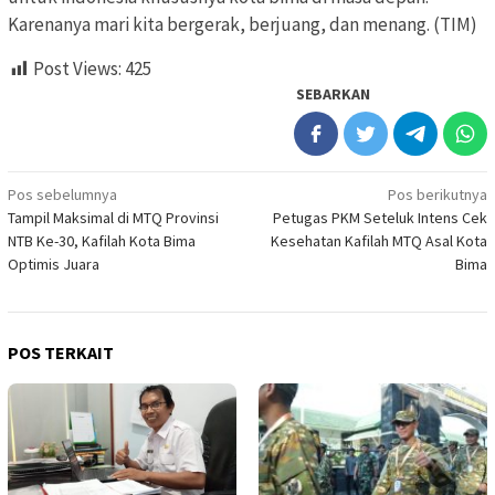
Karenanya mari kita bergerak, berjuang, dan menang. (TIM)
Post Views:
425
SEBARKAN
Navigasi
Pos sebelumnya
Pos berikutnya
Tampil Maksimal di MTQ Provinsi
Petugas PKM Seteluk Intens Cek
pos
NTB Ke-30, Kafilah Kota Bima
Kesehatan Kafilah MTQ Asal Kota
Optimis Juara
Bima
POS TERKAIT