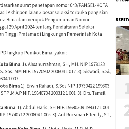
rdasarkan surat penetapan nomor 043/PANSEL-KOTA
il Akhir penilaian 3 besar seleksi terbuka pengisian
 Kota Bima dan merujuk Pengumuman Nomor
BERIT
al 29 April 2024 tentang Pendaftaran Seleksi
an Tinggi Pratama di Lingkungan Pemerintah Kota
OPD lingkup Pemkot Bima, yakni :
Kota Bima
. 1). Ahsanurrahman, SH, MH. NIP 1979123
 S. Sos, MM NIP. 19720902 200604 1 017. 3). Siswadi, S.Si.,
604 1 007.
Kota Bima
1). Erwin Rahadi, S.Sos NIP. 19730422 199303
STP.,M.A.P NIP. 19840704 200312 1 001. 3). Drs. Tamsil.
ta Bima
. 1). Abdul Haris, SH NIP. 19690309 199312 1 001.
NIP. 19740712 200604 1 005. 3). Arif Rocsman Effendy, ST.,