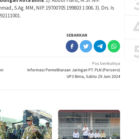
ubungan Kota Bima
. 1). Abdul Haris, M.Si. NIP.
Ahmad, S.Ag. MM, NIP. 19700705 199803 1 006. 3). Drs. Is
992111001.
SEBARKAN
Pos berikutnya
en
Informasi Pemeliharaan Jaringan PT. PLN (Persero)
UP3 Bima, Sabtu 29 Juni 2024