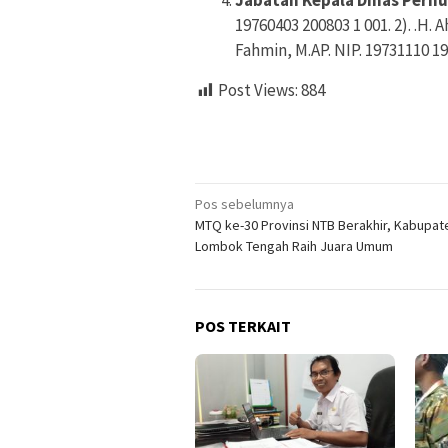
Jabatan Kepala Dinas Perh
19760403 200803 1 001. 2). .H. 
Fahmin, M.AP. NIP. 19731110 1
Post Views:
884
Navigasi
Pos sebelumnya
MTQ ke-30 Provinsi NTB Berakhir, Kabupat
pos
Lombok Tengah Raih Juara Umum
POS TERKAIT