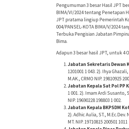
Pengumuman 3 besar Hasil JPT be
BIMA/VI/2024 tentang Penetapan Has
JPT pratama lingiup Pemerintah
004/PANSEL-KOTA BIMA/V/2024 tangg
Terbuka Pengisian Jabatan Pimpin
Bima.
Adapun 3 besar hasil JPT, untuk 4 
Jabatan Sekretaris Dewan 
1201001 1 043. 2). Ihya Ghazali,
M.AK., CRMO NIP. 19810925 200
Jabatan Kepala Sat Pol PP 
1 001. 2). Imam Ardi Susanto, S
NIP. 19690228 198803 1 002.
Jabatan Kepala BKPSDM Ko
2). Adhic Aulia, ST., M.Ec.Dev. 
MT. NIP. 19710815 200501 1011