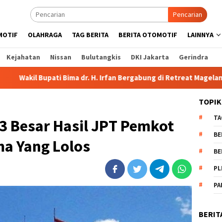
Pencarian
MOTIF
OLAHRAGA
TAG BERITA
BERITA OTOMOTIF
LAINNYA
Kejahatan
Nissan
Bulutangkis
DKI Jakarta
Gerindra
a dr. H. Irfan Bergabung di Retreat Magelang
Rutan Kelas
TOPIK
TA
 Besar Hasil JPT Pemkot
BE
ma Yang Lolos
BE
PL
PA
BERIT