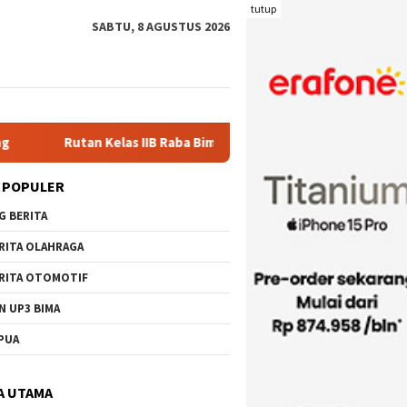
tutup
SABTU, 8 AGUSTUS 2026
 IIB Raba Bima Sambut Kunjungan Pj. Wali Kota Ir. H. Mohammad R
 POPULER
G BERITA
RITA OLAHRAGA
RITA OTOMOTIF
N UP3 BIMA
PUA
A UTAMA