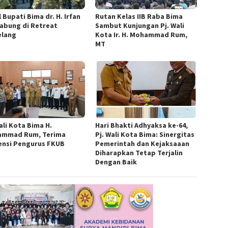
 Bupati Bima dr. H. Irfan
Rutan Kelas IIB Raba Bima
abung di Retreat
Sambut Kunjungan Pj. Wali
lang
Kota Ir. H. Mohammad Rum,
MT
ali Kota Bima H.
Hari Bhakti Adhyaksa ke-64,
mmad Rum, Terima
Pj. Wali Kota Bima: Sinergitas
ensi Pengurus FKUB
Pemerintah dan Kejaksaaan
Diharapkan Tetap Terjalin
Dengan Baik