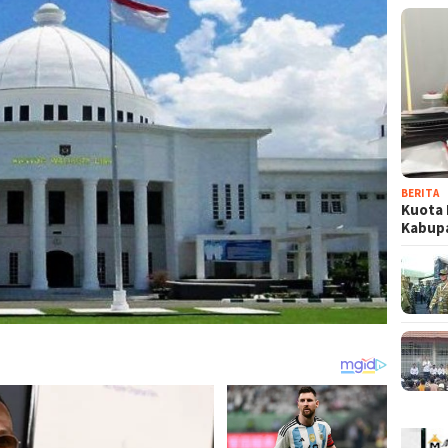
BERITA
Kuota 
Kabup