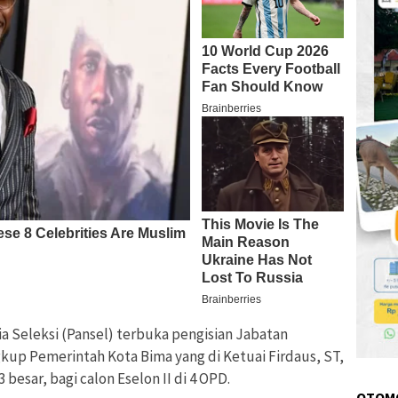
ia Seleksi (Pansel) terbuka pengisian Jabatan
gkup Pemerintah Kota Bima yang di Ketuai Firdaus, ST,
sar, bagi calon Eselon II di 4 OPD.
OTOM