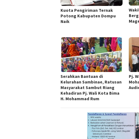
Wakil
Kuota Pengiriman Ternak
Berg
Potong Kabupaten Dompu
Mage
Naik
Serahkan Bantuan di
Pj. W
Kelurahan Sambinae, Ratusan
Moha
Masyarakat Sambut Riang
Audi
Kehadiran Pj. Wali Kota Bima
H. Mohammad Rum