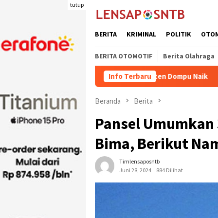
Loncat
tutup
ke
konten
BERITA
KRIMINAL
POLITIK
OTO
BERITA OTOMOTIF
Berita Olahraga
n Ternak Potong Kabupaten Dompu Naik
Info Terbaru
Wakil Bupati Bim
Beranda
Berita
Pansel Umumkan 3
Bima, Berikut Na
Timlensaposntb
Juni 28, 2024
884 Dilihat