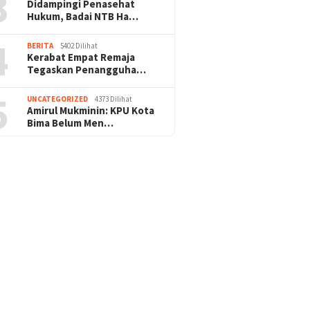
3
Didampingi Penasehat
Hukum, Badai NTB Ha…
4
BERITA
5402 Dilihat
Kerabat Empat Remaja
Tegaskan Penangguha…
5
UNCATEGORIZED
4373 Dilihat
Amirul Mukminin: KPU Kota
Bima Belum Men…