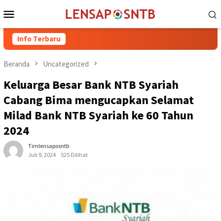
Loncat
Menu
ke
Mobile
konten
Info Terbaru
Kuota P
Beranda
Uncategorized
Keluarga Besar Bank NTB Syariah
Cabang Bima mengucapkan Selamat
Milad Bank NTB Syariah ke 60 Tahun
2024
Timlensaposntb
Juli 9, 2024
525 Dilihat