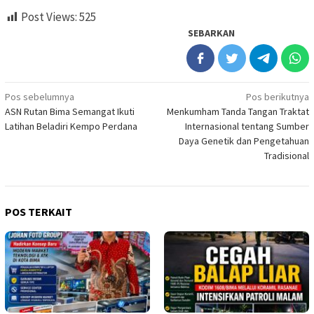
Post Views:
525
SEBARKAN
Navigasi
Pos sebelumnya
Pos berikutnya
ASN Rutan Bima Semangat Ikuti
Menkumham Tanda Tangan Traktat
pos
Latihan Beladiri Kempo Perdana
Internasional tentang Sumber
Daya Genetik dan Pengetahuan
Tradisional
POS TERKAIT