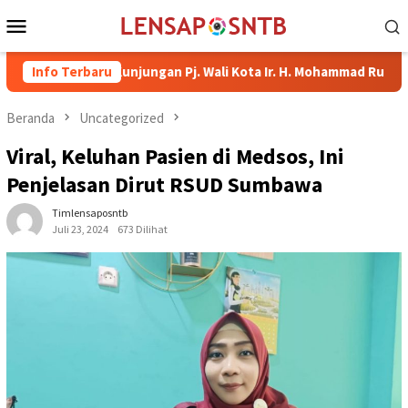
Loncat
Menu
ke
Mobile
konten
ut Kunjungan Pj. Wali Kota Ir. H. Mohammad Rum, MT
Info Terbaru
Sera
Beranda
Uncategorized
Viral, Keluhan Pasien di Medsos, Ini
Penjelasan Dirut RSUD Sumbawa
Timlensaposntb
Juli 23, 2024
673 Dilihat