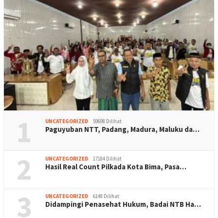
1
UNCATEGORIZED
59698 Dilihat
Paguyuban NTT, Padang, Madura, Maluku da…
2
UNCATEGORIZED
17184 Dilihat
Hasil Real Count Pilkada Kota Bima, Pasa…
3
UNCATEGORIZED
6148 Dilihat
Didampingi Penasehat Hukum, Badai NTB Ha…