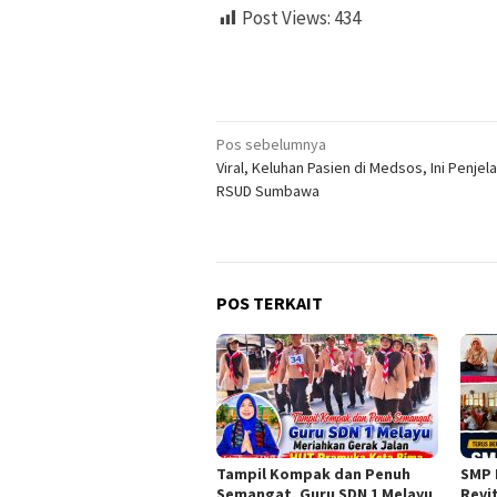
Post Views:
434
Navigasi
Pos sebelumnya
Viral, Keluhan Pasien di Medsos, Ini Penjel
pos
RSUD Sumbawa
POS TERKAIT
Tampil Kompak dan Penuh
SMP 
Semangat, Guru SDN 1 Melayu
Revi