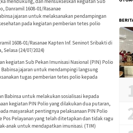
gka mendukung, dan mensukseskan kegiatan Sub
io, Danramil 1608-01/Rasanae
n Babinsa jajaran untuk melaksanakan pendampingan
BERIT
kesehatan pada kegiatan pemberian tetes polio
amil 1608-01/Rasanae Kapten Inf. Seninot Sribakti di
, Selasa (24/07/2024)
kegiatan Sub Pekan Imunisasi Nasional (PIN) Polio
an Babinsa jajaran untuk mendampingi langsung
ksanakan tugas pemberian tetes polio kepada
n Babinsa untuk melakukan sosialisasi kepada
aan kegiatan PIN Polio yang dilakukan dua putaran,
da masyarakat pentingnya pelaksanaan PIN Polio
 Pos Pelayanan yang telah ditetapkan dan tidak ragu
k-anak untuk mendapatkan imunisasi. (TIM)