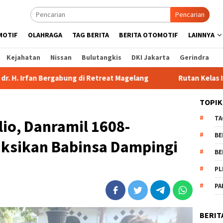
Pencarian
MOTIF
OLAHRAGA
TAG BERITA
BERITA OTOMOTIF
LAINNYA
Kejahatan
Nissan
Bulutangkis
DKI Jakarta
Gerindra
ng di Retreat Magelang
Rutan Kelas IIB Raba Bima Sambut 
TOPIK
TA
io, Danramil 1608-
BE
uksikan Babinsa Dampingi
BE
PL
PA
BERIT