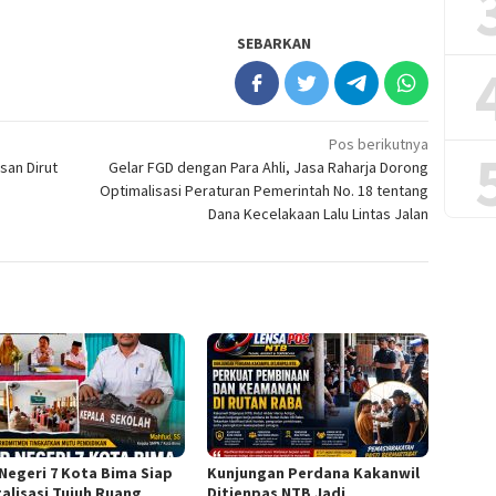
SEBARKAN
Pos berikutnya
asan Dirut
Gelar FGD dengan Para Ahli, Jasa Raharja Dorong
Optimalisasi Peraturan Pemerintah No. 18 tentang
Dana Kecelakaan Lalu Lintas Jalan
Negeri 7 Kota Bima Siap
Kunjungan Perdana Kakanwil
talisasi Tujuh Ruang
Ditjenpas NTB Jadi