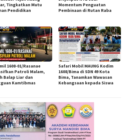
jar, Tingkatkan Mutu
Momentum Penguatan
nan Pendidikan
Pembinaan di Rutan Raba
mil 1608-01/Rasanae
Safari Mobil MAUNG Kodim
nsifkan Patroli Malam,
1608/Bima di SDN 49 Kota
h Balap Liar dan
Bima, Tanamkan Wawasan
guan Kamtibmas
Kebangsaan kepada Siswa