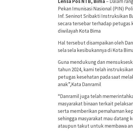
Lensa Pos NTB, Bima
– Dalam ran
Pekan Imunisasi Nasional (PIN) Pol
Inf. Seninot Sribakti Instruksika
secara tersebar terhadap petugas 
diwilayah Kota Bima
Hal tersebut disampaikan oleh Danr
sela sela kesibukannya di Kota Bima
Guna mendukung dan mensukseskan 
tahun 2024, kami telah instruksik
petugas kesehatan pada saat mela
anak”,Kata Danramil
“Danramil juga telah memerintahka
masyarakat binaan terkait pelaksan
serta memberikan pemahaman kepa
sehingga masyarakat mau datang ke
ataupun takut untuk membawa ana