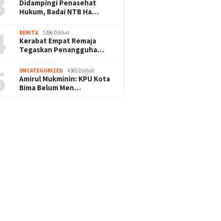
3
Didampingi Penasehat
Hukum, Badai NTB Ha…
4
BERITA
5396 Dilihat
Kerabat Empat Remaja
Tegaskan Penangguha…
5
UNCATEGORIZED
4365 Dilihat
Amirul Mukminin: KPU Kota
Bima Belum Men…