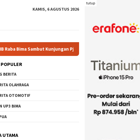
tutup
KAMIS, 6 AGUSTUS 2026
Kunjungan Pj. Wali Kota Ir. H. Mohammad Rum, MT
Serahk
 POPULER
G BERITA
RITA OLAHRAGA
RITA OTOMOTIF
N UP3 BIMA
PUA
A UTAMA