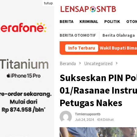
Loncat
tutup
ke
konten
BERITA
KRIMINAL
POLITIK
OTO
BERITA OTOMOTIF
Berita Olahraga
paten Dompu Naik
Wakil Bupati Bima dr. H. Irfan Bergabu
Info Terbaru
Beranda
Uncategorized
Sukseskan PIN Pol
01/Rasanae Instr
Petugas Nakes
Timlensaposntb
Juli 24, 2024
434 Dilihat