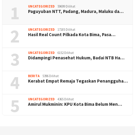
1
UNCATEGORIZED
59699 Dilihat
Paguyuban NTT, Padang, Madura, Maluku da…
2
UNCATEGORIZED
17185 Dilihat
Hasil Real Count Pilkada Kota Bima, Pasa…
3
UNCATEGORIZED
6152 Dilihat
Didampingi Penasehat Hukum, Badai NTB Ha…
4
BERITA
5396 Dilihat
Kerabat Empat Remaja Tegaskan Penangguha…
5
UNCATEGORIZED
4365 Dilihat
Amirul Mukminin: KPU Kota Bima Belum Men…