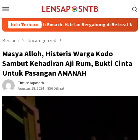
Loncat
Menu
ke
Mobile
konten
il Bupati Bima dr. H. Irfan Bergabung di Retreat Magelang
Info Terbaru
Beranda
Uncategorized
Masya Alloh, Histeris Warga Kodo
Sambut Kehadiran Aji Rum, Bukti Cinta
Untuk Pasangan AMANAH
Timlensaposntb
Agustus 18, 2024
856 Dilihat