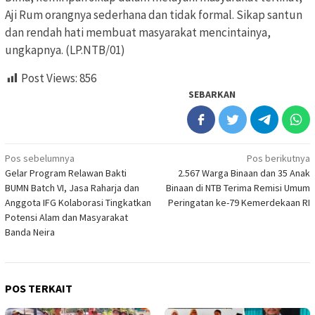
Aji Rum orangnya sederhana dan tidak formal. Sikap santun
dan rendah hati membuat masyarakat mencintainya,
ungkapnya. (LP.NTB/01)
Post Views:
856
SEBARKAN
Navigasi
Pos sebelumnya
Pos berikutnya
Gelar Program Relawan Bakti
2.567 Warga Binaan dan 35 Anak
pos
BUMN Batch VI, Jasa Raharja dan
Binaan di NTB Terima Remisi Umum
Anggota IFG Kolaborasi Tingkatkan
Peringatan ke-79 Kemerdekaan RI
Potensi Alam dan Masyarakat
Banda Neira
POS TERKAIT