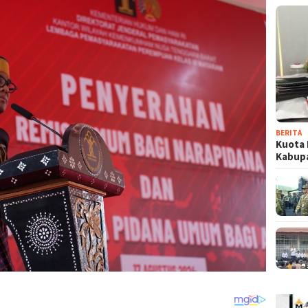
BERITA
Kuota 
Kabup