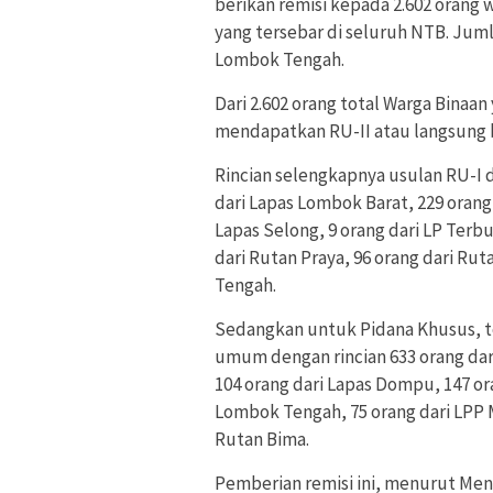
berikan remisi kepada 2.602 orang w
yang tersebar di seluruh NTB. Jum
Lombok Tengah.
Dari 2.602 orang total Warga Binaa
mendapatkan RU-II atau langsung 
Rincian selengkapnya usulan RU-I d
dari Lapas Lombok Barat, 229 orang
Lapas Selong, 9 orang dari LP Ter
dari Rutan Praya, 96 orang dari Ru
Tengah.
Sedangkan untuk Pidana Khusus, to
umum dengan rincian 633 orang dar
104 orang dari Lapas Dompu, 147 or
Lombok Tengah, 75 orang dari LPP M
Rutan Bima.
Pemberian remisi ini, menurut Me