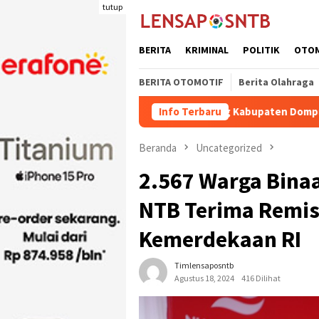
Loncat
tutup
ke
konten
BERITA
KRIMINAL
POLITIK
OTO
BERITA OTOMOTIF
Berita Olahraga
ngiriman Ternak Potong Kabupaten Dompu Naik
Info Terbaru
Wakil Bu
Beranda
Uncategorized
2.567 Warga Binaa
NTB Terima Remis
Kemerdekaan RI
Timlensaposntb
Agustus 18, 2024
416 Dilihat