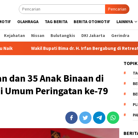
Pencarian
MOTIF
OLAHRAGA
TAG BERITA
BERITA OTOMOTIF
LAINNYA
Kejahatan
Nissan
Bulutangkis
DKI Jakarta
Gerindra
pati Bima dr. H. Irfan Bergabung di Retreat Magelang
Rut
TOPIK
TA
n dan 35 Anak Binaan di
BE
i Umum Peringatan ke-79
BE
PL
PA
BERIT