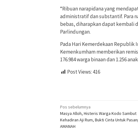
“Ribuan narapidana yang mendapat
administratif dan substantif. Par
bebas, diharapkan dapat kembali d
Parlindungan.
Pada Hari Kemerdekaan Republik In
Kemenkumham memberikan remisi
176.984 warga binaan dan 1.256 anak
Post Views:
416
Navigasi
Pos sebelumnya
Masya Alloh, Histeris Warga Kodo Sambut
pos
Kehadiran Aji Rum, Bukti Cinta Untuk Pasa
AMANAH