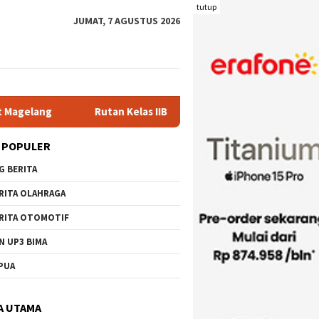
tutup
JUMAT, 7 AGUSTUS 2026
an Kelas IIB Raba Bima Sambut Kunjungan Pj. Wali Kota Ir. H. Mo
 POPULER
G BERITA
RITA OLAHRAGA
RITA OTOMOTIF
N UP3 BIMA
PUA
A UTAMA