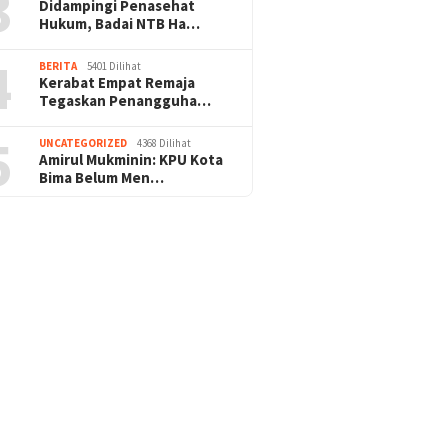
3
Didampingi Penasehat
Hukum, Badai NTB Ha…
4
BERITA
5401 Dilihat
Kerabat Empat Remaja
Tegaskan Penangguha…
5
UNCATEGORIZED
4368 Dilihat
Amirul Mukminin: KPU Kota
Bima Belum Men…