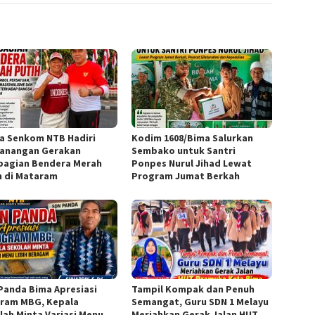
a Senkom NTB Hadiri
Kodim 1608/Bima Salurkan
anangan Gerakan
Sembako untuk Santri
agian Bendera Merah
Ponpes Nurul Jihad Lewat
h di Mataram
Program Jumat Berkah
Panda Bima Apresiasi
Tampil Kompak dan Penuh
ram MBG, Kepala
Semangat, Guru SDN 1 Melayu
lah Minta Variasi Menu
Meriahkan Gerak Jalan HUT