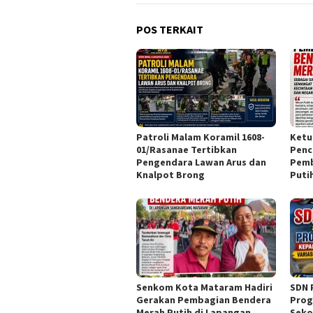
POS TERKAIT
Patroli Malam Koramil 1608-
Ketu
01/Rasanae Tertibkan
Penc
Pengendara Lawan Arus dan
Pemb
Knalpot Brong
Puti
Senkom Kota Mataram Hadiri
SDN 
Gerakan Pembagian Bendera
Prog
Merah Putih di Lapangan
Seko