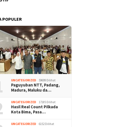
A POPULER
1
UNCATEGORIZED
59699 Dilihat
Paguyuban NTT, Padang,
Madura, Maluku da…
2
UNCATEGORIZED
17185 Dilihat
Hasil Real Count Pilkada
Kota Bima, Pasa…
UNCATEGORIZED
6152 Dilihat