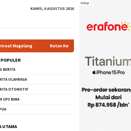
tutup
KAMIS, 6 AGUSTUS 2026
Rutan Kelas IIB Raba Bima Sambut Kunjungan Pj. Wali Kota
 POPULER
G BERITA
RITA OLAHRAGA
RITA OTOMOTIF
N UP3 BIMA
PUA
A UTAMA