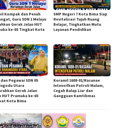
il Kompak dan Penuh
SMP Negeri 7 Kota Bima Siap
ngat, Guru SDN 1 Melayu
Revitalisasi Tujuh Ruang
ahkan Gerak Jalan HUT
Belajar, Tingkatkan Mutu
uka ke-65 Tingkat Kota
Layanan Pendidikan
a
 dan Pegawai SDN 05
Koramil 1608-01/Rasanae
ngodu Utara
Intensifkan Patroli Malam,
rakkan Gerak Jalan
Cegah Balap Liar dan
h HUT Pramuka ke-65
Gangguan Kamtibmas
kat Kota Bima