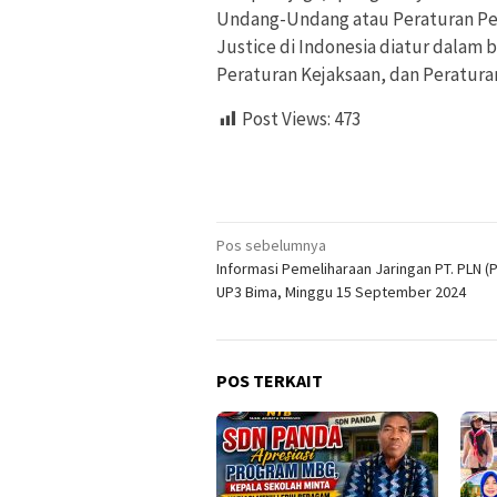
Undang-Undang atau Peraturan Pem
Justice di Indonesia diatur dalam 
Peraturan Kejaksaan, dan Peratur
Post Views:
473
Navigasi
Pos sebelumnya
Informasi Pemeliharaan Jaringan PT. PLN (
pos
UP3 Bima, Minggu 15 September 2024
POS TERKAIT