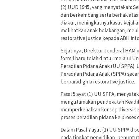
(2) UUD 1945, yang menyatakan: Se
dan berkembang serta berhak atas 
diakui, meningkatnya kasus kejah
melibatkan anak belakangan, men
restorative justice kepada ABH ini
Sejatinya, Direktur Jenderal HAM me
formil baru telah diatur melalui 
Peradilan Pidana Anak (UU SPPA).
Peradilan Pidana Anak (SPPA) secar
berparadigma restorative justice.
Pasal 5 ayat (1) UU SPPA, menyatak
mengutamakan pendekatan Keadila
memperkenalkan konsep diversi seb
proses peradilan pidana ke proses d
Dalam Pasal 7 ayat (1) UU SPPA d
pada tingkat penyidikan, penuntut