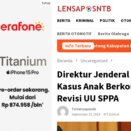
Loncat
tutup
ke
konten
BERITA
KRIMINAL
POLITIK
OTO
BERITA OTOMOTIF
Berita Olahraga
Kuota Pengiriman Ternak Potong Kabupaten Dompu Naik
Info Terbaru
Beranda
Uncategorized
Direktur Jenderal
Kasus Anak Berko
Revisi UU SPPA
Timlensaposntb
September 15, 2024
473 Dilihat