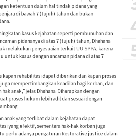
engan ketentuan dalam hal tindak pidana yang
enjara di bawah 7 (tujuh) tahun dan bukan
dana.
ningkatan kasus kejahatan seperti pembunuhan dan
ncaman pidananya di atas 7 (tujuh) tahun, Dhahana
k melakukan penyesuaian terkait UU SPPA, karena
ku untuk kasus dengan ancaman pidana di atas 7
 kapan rehabilitasi dapat diberikan dan kapan proses
n juga mempertimbangkan keadilan bagi korban, dan
an hak anak,” jelas Dhahana. Diharapkan dengan
at proses hukum lebih adil dan sesuai dengan
kembang.
an anak yang terlibat dalam kejahatan dapat
si yang efektif, sementara hak-hak korban juga
itu perlu adanya pengaturan Restorative justice dalam