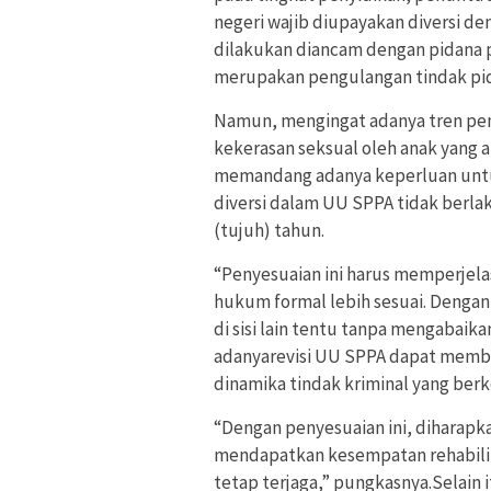
negeri wajib diupayakan diversi d
dilakukan diancam dengan pidana p
merupakan pengulangan tindak pi
Namun, mengingat adanya tren pe
kekerasan seksual oleh anak yang a
memandang adanya keperluan untu
diversi dalam UU SPPA tidak berla
(tujuh) tahun.
“Penyesuaian ini harus memperjelas
hukum formal lebih sesuai. Denga
di sisi lain tentu tanpa mengabaik
adanyarevisi UU SPPA dapat membu
dinamika tindak kriminal yang ber
“Dengan penyesuaian ini, diharapk
mendapatkan kesempatan rehabilita
tetap terjaga,” pungkasnya.Selain 