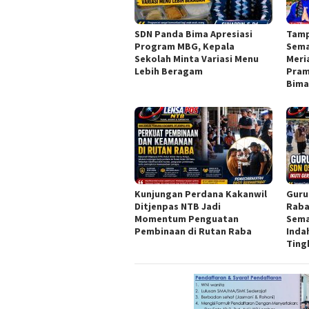
SDN Panda Bima Apresiasi
Tamp
Program MBG, Kepala
Sema
Sekolah Minta Variasi Menu
Meri
Lebih Beragam
Pram
Bim
Kunjungan Perdana Kakanwil
Guru
Ditjenpas NTB Jadi
Raba
Momentum Penguatan
Sema
Pembinaan di Rutan Raba
Inda
Ting