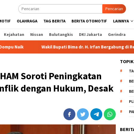
Pencarian
MOTIF
OLAHRAGA
TAG BERITA
BERITA OTOMOTIF
LAINNYA
Kejahatan
Nissan
Bulutangkis
DKI Jakarta
Gerindra
Wakil Bupati Bima dr. H. Irfan Bergabung di Retreat Magelang
TOPIK
TA
 HAM Soroti Peningkatan
BE
nflik dengan Hukum, Desak
BE
PL
PA
BERIT