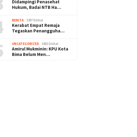
3
Didampingi Penasehat
Hukum, Badai NTB Ha…
4
BERITA
5397 Dilihat
Kerabat Empat Remaja
Tegaskan Penangguha…
5
UNCATEGORIZED
4365 Dilihat
Amirul Mukminin: KPU Kota
Bima Belum Men…