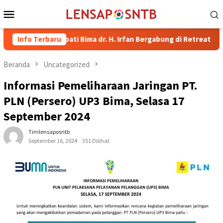
Loncat
Menu
ke
Mobile
konten
kil Bupati Bima dr. H. Irfan Bergabung di Retreat Magelang
Info Terbaru
Beranda
Uncategorized
Informasi Pemeliharaan Jaringan PT.
PLN (Persero) UP3 Bima, Selasa 17
September 2024
Timlensaposntb
September 16, 2024
351 Dilihat