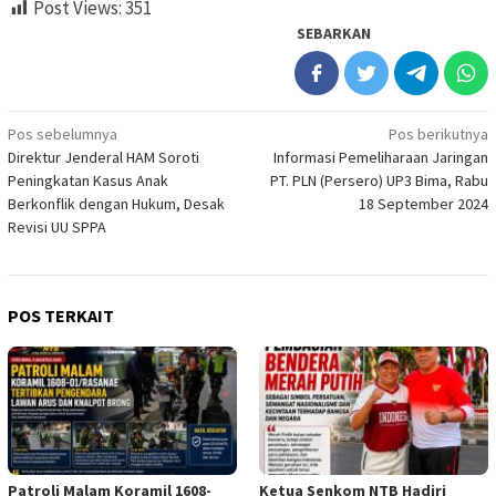
Post Views:
351
SEBARKAN
Navigasi
Pos sebelumnya
Pos berikutnya
Direktur Jenderal HAM Soroti
Informasi Pemeliharaan Jaringan
pos
Peningkatan Kasus Anak
PT. PLN (Persero) UP3 Bima, Rabu
Berkonflik dengan Hukum, Desak
18 September 2024
Revisi UU SPPA
POS TERKAIT
Patroli Malam Koramil 1608-
Ketua Senkom NTB Hadiri