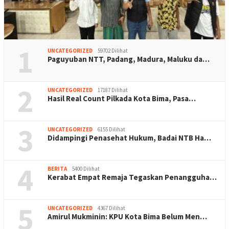
1
UNCATEGORIZED
59702 Dilihat
Paguyuban NTT, Padang, Madura, Maluku da…
2
UNCATEGORIZED
17187 Dilihat
Hasil Real Count Pilkada Kota Bima, Pasa…
3
UNCATEGORIZED
6155 Dilihat
Didampingi Penasehat Hukum, Badai NTB Ha…
4
BERITA
5400 Dilihat
Kerabat Empat Remaja Tegaskan Penangguha…
5
UNCATEGORIZED
4367 Dilihat
Amirul Mukminin: KPU Kota Bima Belum Men…