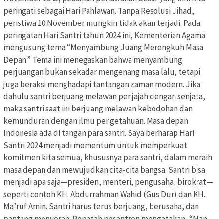
peringati sebagai Hari Pahlawan. Tanpa Resolusi Jihad,
peristiwa 10 November mungkin tidak akan terjadi. Pada
peringatan Hari Santri tahun 2024 ini, Kementerian Agama
mengusung tema “Menyambung Juang Merengkuh Masa
Depan.” Tema ini menegaskan bahwa menyambung
perjuangan bukan sekadar mengenang masa lalu, tetapi
juga beraksi menghadapi tantangan zaman modern. Jika
dahulu santri berjuang melawan penjajah dengan senjata,
maka santri saat ini berjuang melawan kebodohan dan
kemunduran dengan ilmu pengetahuan. Masa depan
Indonesia ada di tangan para santri. Saya berharap Hari
Santri 2024 menjadi momentum untuk memperkuat
komitmen kita semua, khususnya para santri, dalam meraih
masa depan dan mewujudkan cita-cita bangsa. Santri bisa
menjadi apa saja—presiden, menteri, pengusaha, birokrat—
seperti contoh KH. Abdurrahman Wahid (Gus Dur) dan KH.
Ma’ruf Amin. Santri harus terus berjuang, berusaha, dan
pantang menyerah. Pepatah pesantren mengatakan, “Man