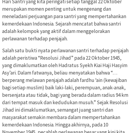
Hari Santri yang kita peringati setiap tanggal 22 Oktober
merupakan momen penting untuk mengenang dan
meneladani perjuangan para santri yang mempertahankan
kemerdekaan Indonesia. Sejarah mencatat bahwa santri
adalah kelompok yang aktif dalam menggelorakan
perlawanan terhadap penjajah.
Salah satu bukti nyata perlawanan santri terhadap penjajah
adalah peristiwa “Resolusi Jihad” pada 22 Oktober 1945,
yang dimaklumatkan oleh Hadratus Syekh Kiai Haji Hasyim
Asy’ari. Dalam fatwanya, beliau menyatakan bahwa “…
berperang melawan penjajah adalah fardhu ‘ain (kewajiban
bagi setiap muslim) baik laki-laki, perempuan, anak-anak,
bersenjata atau tidak, bagi yang berada dalam radius 94 km
dari tempat masuk dan kedudukan musuh.” Sejak Resolusi
Jihad ini dimaklumatkan, semangat juang santri dan
masyarakat semakin membara dalam mempertahankan
kemerdekaan Indonesia. Hingga akhirnya, pada 10
November 1945, pecahlah perlawanan besar yang kini kita