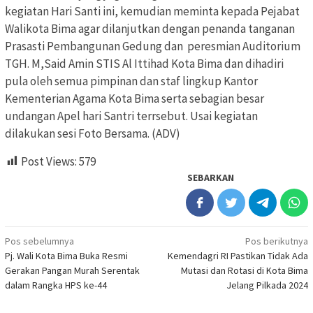
kegiatan Hari Santi ini, kemudian meminta kepada Pejabat
Walikota Bima agar dilanjutkan dengan penanda tanganan
Prasasti Pembangunan Gedung dan peresmian Auditorium
TGH. M,Said Amin STIS Al Ittihad Kota Bima dan dihadiri
pula oleh semua pimpinan dan staf lingkup Kantor
Kementerian Agama Kota Bima serta sebagian besar
undangan Apel hari Santri terrsebut. Usai kegiatan
dilakukan sesi Foto Bersama. (ADV)
Post Views:
579
SEBARKAN
Navigasi
Pos sebelumnya
Pos berikutnya
Pj. Wali Kota Bima Buka Resmi
Kemendagri RI Pastikan Tidak Ada
pos
Gerakan Pangan Murah Serentak
Mutasi dan Rotasi di Kota Bima
dalam Rangka HPS ke-44
Jelang Pilkada 2024