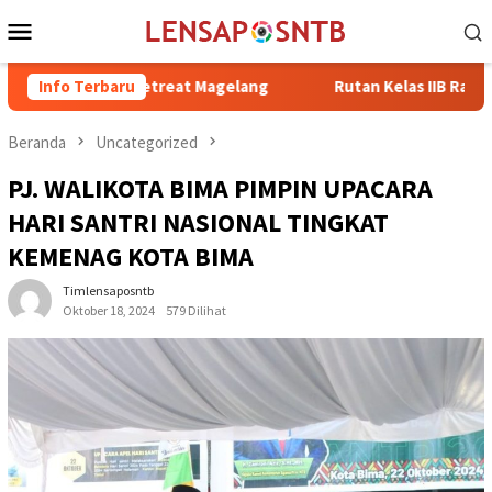
Loncat
Menu
ke
Mobile
konten
di Retreat Magelang
Info Terbaru
Rutan Kelas IIB Raba Bima Sambut Ku
Beranda
Uncategorized
PJ. WALIKOTA BIMA PIMPIN UPACARA
HARI SANTRI NASIONAL TINGKAT
KEMENAG KOTA BIMA
Timlensaposntb
Oktober 18, 2024
579 Dilihat