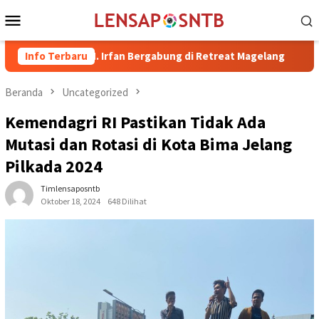
Loncat
Menu
ke
Mobile
konten
a dr. H. Irfan Bergabung di Retreat Magelang
Info Terbaru
Rutan Kelas
Beranda
Uncategorized
Kemendagri RI Pastikan Tidak Ada
Mutasi dan Rotasi di Kota Bima Jelang
Pilkada 2024
Timlensaposntb
Oktober 18, 2024
648 Dilihat