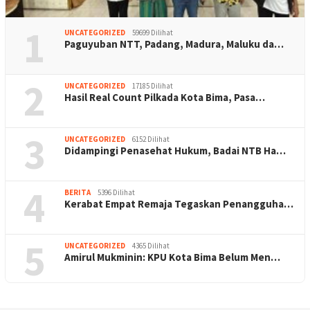
1
UNCATEGORIZED
59699 Dilihat
Paguyuban NTT, Padang, Madura, Maluku da…
2
UNCATEGORIZED
17185 Dilihat
Hasil Real Count Pilkada Kota Bima, Pasa…
3
UNCATEGORIZED
6152 Dilihat
Didampingi Penasehat Hukum, Badai NTB Ha…
4
BERITA
5396 Dilihat
Kerabat Empat Remaja Tegaskan Penangguha…
5
UNCATEGORIZED
4365 Dilihat
Amirul Mukminin: KPU Kota Bima Belum Men…