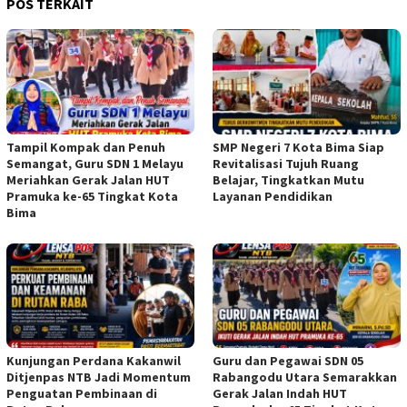
POS TERKAIT
Tampil Kompak dan Penuh
SMP Negeri 7 Kota Bima Siap
Semangat, Guru SDN 1 Melayu
Revitalisasi Tujuh Ruang
Meriahkan Gerak Jalan HUT
Belajar, Tingkatkan Mutu
Pramuka ke-65 Tingkat Kota
Layanan Pendidikan
Bima
Kunjungan Perdana Kakanwil
Guru dan Pegawai SDN 05
Ditjenpas NTB Jadi Momentum
Rabangodu Utara Semarakkan
Penguatan Pembinaan di
Gerak Jalan Indah HUT