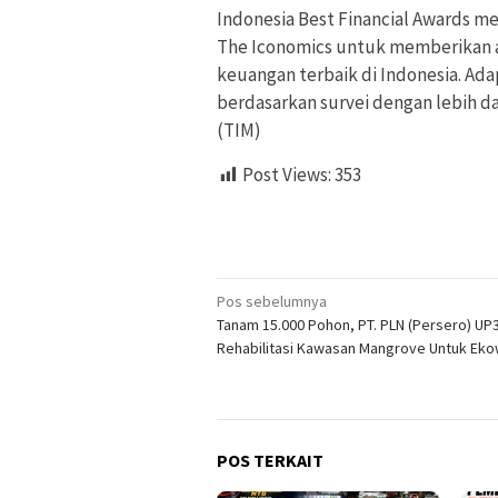
Indonesia Best Financial Awards m
The Iconomics untuk memberikan a
keuangan terbaik di Indonesia. Ad
berdasarkan survei dengan lebih dar
(TIM)
Post Views:
353
Navigasi
Pos sebelumnya
Tanam 15.000 Pohon, PT. PLN (Persero) UP
pos
Rehabilitasi Kawasan Mangrove Untuk Eko
POS TERKAIT