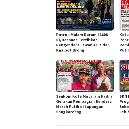
Patroli Malam Koramil 1608-
Ketu
01/Rasanae Tertibkan
Penc
Pengendara Lawan Arus dan
Pemb
Knalpot Brong
Puti
Senkom Kota Mataram Hadiri
SDN 
Gerakan Pembagian Bendera
Prog
Merah Putih di Lapangan
Seko
Sangkareang
Lebi