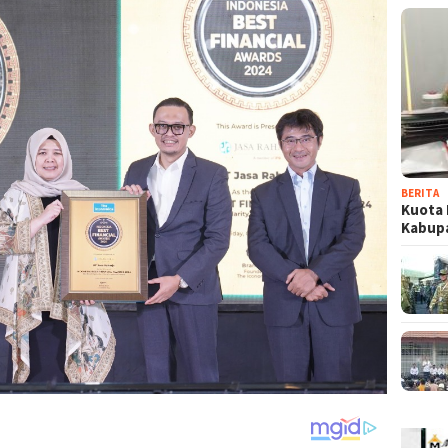
BERITA
Kuota 
Kabup