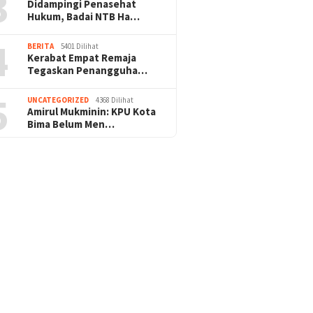
3
Didampingi Penasehat
Hukum, Badai NTB Ha…
4
BERITA
5401 Dilihat
Kerabat Empat Remaja
Tegaskan Penangguha…
5
UNCATEGORIZED
4368 Dilihat
Amirul Mukminin: KPU Kota
Bima Belum Men…