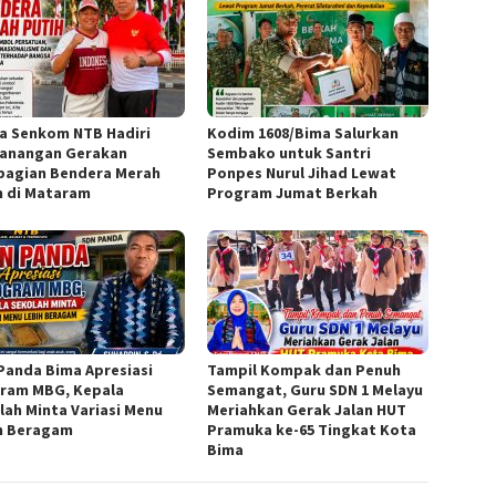
a Senkom NTB Hadiri
Kodim 1608/Bima Salurkan
anangan Gerakan
Sembako untuk Santri
agian Bendera Merah
Ponpes Nurul Jihad Lewat
h di Mataram
Program Jumat Berkah
Panda Bima Apresiasi
Tampil Kompak dan Penuh
ram MBG, Kepala
Semangat, Guru SDN 1 Melayu
lah Minta Variasi Menu
Meriahkan Gerak Jalan HUT
h Beragam
Pramuka ke-65 Tingkat Kota
Bima