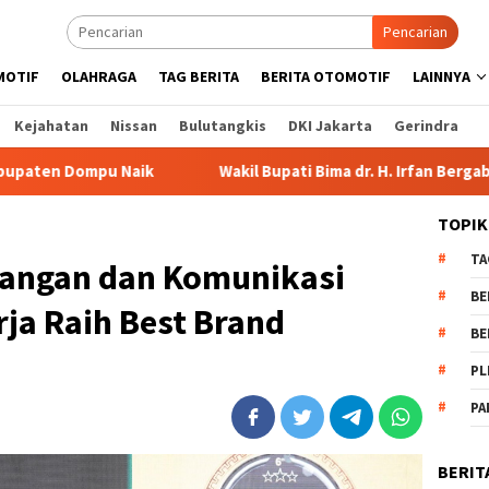
Pencarian
MOTIF
OLAHRAGA
TAG BERITA
BERITA OTOMOTIF
LAINNYA
Kejahatan
Nissan
Bulutangkis
DKI Jakarta
Gerindra
Wakil Bupati Bima dr. H. Irfan Bergabung di Retreat Mag
TOPIK
TA
uangan dan Komunikasi
BE
rja Raih Best Brand
BE
PL
PA
BERIT