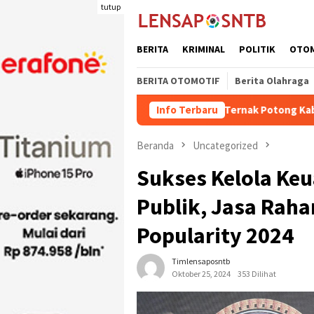
Loncat
tutup
ke
konten
BERITA
KRIMINAL
POLITIK
OTO
BERITA OTOMOTIF
Berita Olahraga
Kuota Pengiriman Ternak Potong Kabupaten Dompu Naik
Info Terbaru
Beranda
Uncategorized
Sukses Kelola Ke
Publik, Jasa Raha
Popularity 2024
Timlensaposntb
Oktober 25, 2024
353 Dilihat