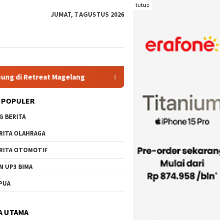
tutup
JUMAT, 7 AGUSTUS 2026
elang
Rutan Kelas IIB Raba Bima Sambut Kunjungan Pj. Wal
 POPULER
G BERITA
RITA OLAHRAGA
RITA OTOMOTIF
N UP3 BIMA
PUA
A UTAMA