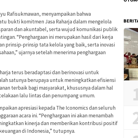
 Bayu Rafisukmawan, menyampaikan bahwa
BERIT
satu bukti komitmen Jasa Raharja dalam mengelola
paran dan akuntabel, serta wujud komunikasi publik
ngan. “Penghargaan ini merupakan hasil dari kerja
prinsip-prinsip tata kelola yang baik, serta inovasi
ahaan,” ujarnya setelah menerima penghargaan
rja terus beradaptasi dan berinovasi untuk
lah satunya berupaya untuk meningkatkan efisiensi
nan terbaik bagi masyarakat, khususnya dalam hal
ecelakaan lalu lintas dan penumpang umum.
paikan apresiasi kepada The Iconomics dan seluruh
nggaraan acara ini. “Penghargaan ini akan menambah
ningkatkan kinerja dan memberikan kontribusi positif
 keuangan di Indonesia,” tutupnya.