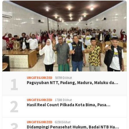
1
UNCATEGORIZED
59709 Dilihat
Paguyuban NTT, Padang, Madura, Maluku da…
2
UNCATEGORIZED
17188 Dilihat
Hasil Real Count Pilkada Kota Bima, Pasa…
3
UNCATEGORIZED
6159 Dilihat
Didampingi Penasehat Hukum, Badai NTB Ha…