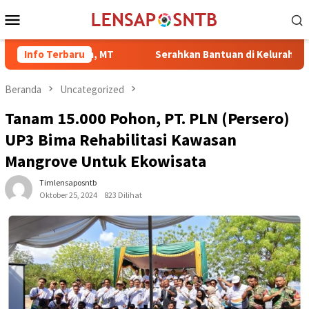
Loncat
Menu
ke
Mobile
konten
d Rum, MT
Info Terbaru
Serahkan Bantuan di Kelurahan Sambinae, Ratu
Beranda
Uncategorized
Tanam 15.000 Pohon, PT. PLN (Persero)
UP3 Bima Rehabilitasi Kawasan
Mangrove Untuk Ekowisata
Timlensaposntb
Oktober 25, 2024
823 Dilihat