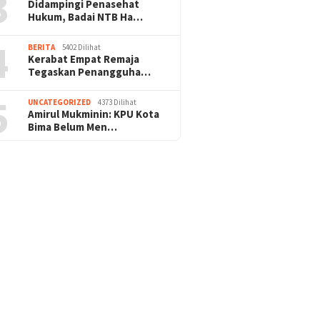
3
Didampingi Penasehat
Hukum, Badai NTB Ha…
4
BERITA
5402 Dilihat
Kerabat Empat Remaja
Tegaskan Penangguha…
5
UNCATEGORIZED
4373 Dilihat
Amirul Mukminin: KPU Kota
Bima Belum Men…