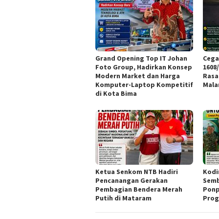
Grand Opening Top IT Johan
Cega
Foto Group, Hadirkan Konsep
1608
Modern Market dan Harga
Rasa
Komputer-Laptop Kompetitif
Mal
di Kota Bima
Ketua Senkom NTB Hadiri
Kodi
Pencanangan Gerakan
Semb
Pembagian Bendera Merah
Ponp
Putih di Mataram
Prog