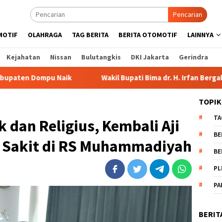
Pencarian
MOTIF
OLAHRAGA
TAG BERITA
BERITA OTOMOTIF
LAINNYA
Kejahatan
Nissan
Bulutangkis
DKI Jakarta
Gerindra
Wakil Bupati Bima dr. H. Irfan Bergabung di Retreat Mage
TOPIK
TA
 dan Religius, Kembali Aji
BE
 Sakit di RS Muhammadiyah
BE
PL
PA
BERIT