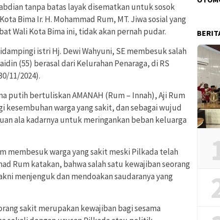
bdian tanpa batas layak disematkan untuk sosok
i Kota Bima Ir. H. Mohammad Rum, MT. Jiwa sosial yang
at Wali Kota Bima ini, tidak akan pernah pudar.
BERIT
dampingi istri Hj. Dewi Wahyuni, SE membesuk salah
din (55) berasal dari Kelurahan Penaraga, di RS
0/11/2024).
 putih bertuliskan AMANAH (Rum – Innah), Aji Rum
i kesembuhan warga yang sakit, dan sebagai wujud
uan ala kadarnya untuk meringankan beban keluarga
Rum membesuk warga yang sakit meski Pilkada telah
ad Rum katakan, bahwa salah satu kewajiban seorang
yakni menjenguk dan mendoakan saudaranya yang
orang sakit merupakan kewajiban bagi sesama