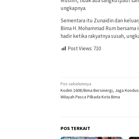
Muslim, tidak ada sangkutpaut sama
ungkapnya.
Sementara itu Zunaidin dan keluar
Bima H. Mohammad Rum bersama ist
hadir ketika rakyatnya susah, ungk
Post Views:
710
Navigasi
Pos sebelumnya
Kodim 1608/Bima Bersinergi, Jaga Kondusi
pos
Wilayah Pasca Pilkada Kota Bima
POS TERKAIT