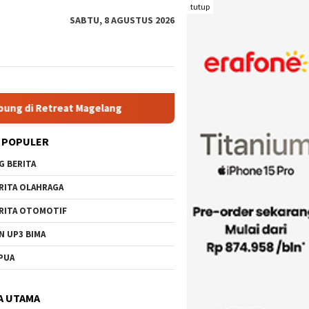
tutup
SABTU, 8 AGUSTUS 2026
lang
Rutan Kelas IIB Raba Bima Sambut Kunjungan Pj. Wal
 POPULER
G BERITA
RITA OLAHRAGA
RITA OTOMOTIF
N UP3 BIMA
PUA
A UTAMA