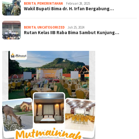
BERITA
,
PEMERINTAHAN
Februari 28, 2025
Wakil Bupati Bima dr. H. Irfan Bergabung…
BERITA
,
UNCATEGORIZED
Juli 25, 2024
Rutan Kelas IIB Raba Bima Sambut Kunjung…