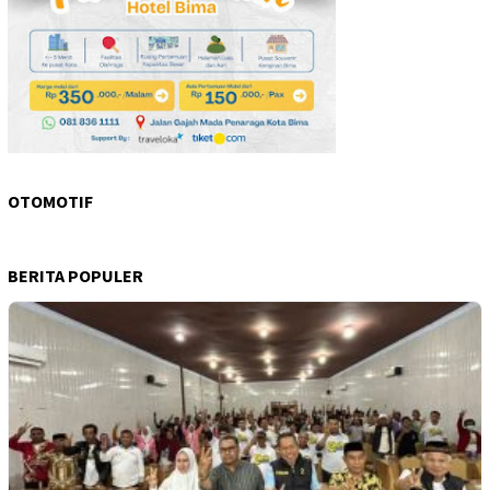
OTOMOTIF
BERITA POPULER