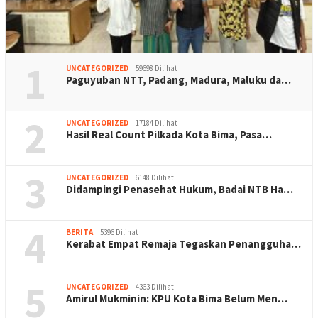
1
UNCATEGORIZED
59698 Dilihat
Paguyuban NTT, Padang, Madura, Maluku da…
2
UNCATEGORIZED
17184 Dilihat
Hasil Real Count Pilkada Kota Bima, Pasa…
3
UNCATEGORIZED
6148 Dilihat
Didampingi Penasehat Hukum, Badai NTB Ha…
4
BERITA
5396 Dilihat
Kerabat Empat Remaja Tegaskan Penangguha…
5
UNCATEGORIZED
4363 Dilihat
Amirul Mukminin: KPU Kota Bima Belum Men…