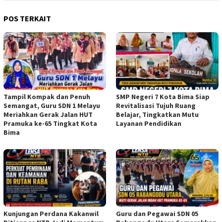
POS TERKAIT
Tampil Kompak dan Penuh
SMP Negeri 7 Kota Bima Siap
Semangat, Guru SDN 1 Melayu
Revitalisasi Tujuh Ruang
Meriahkan Gerak Jalan HUT
Belajar, Tingkatkan Mutu
Pramuka ke-65 Tingkat Kota
Layanan Pendidikan
Bima
Kunjungan Perdana Kakanwil
Guru dan Pegawai SDN 05