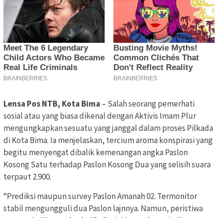
Lensa Pos NTB, Kota Bima
– Salah seorang pemerhati
sosial atau yang biasa dikenal dengan Aktivis Imam Plur
mengungkapkan sesuatu yang janggal dalam proses Pilkada
di Kota Bima. Ia menjelaskan, tercium aroma konspirasi yang
begitu menyengat dibalik kemenangan angka Paslon
Kosong Satu terhadap Paslon Kosong Dua yang selisih suara
terpaut 2.900.
“Prediksi maupun survey Paslon Amanah 02. Termonitor
stabil mengungguli dua Paslon lajnnya. Namun, peristiwa