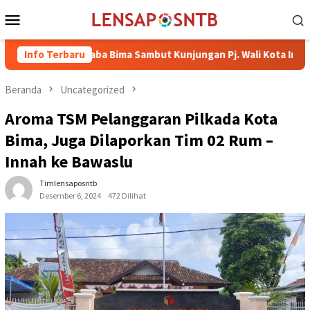
Loncat
Menu
ke
Mobile
konten
 IIB Raba Bima Sambut Kunjungan Pj. Wali Kota Ir. H. Mohammad R
Info Terbaru
Beranda
Uncategorized
Aroma TSM Pelanggaran Pilkada Kota
Bima, Juga Dilaporkan Tim 02 Rum –
Innah ke Bawaslu
Timlensaposntb
Desember 6, 2024
472 Dilihat