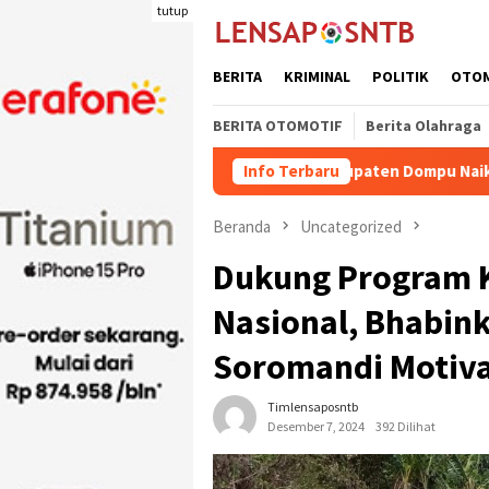
Loncat
tutup
ke
konten
BERITA
KRIMINAL
POLITIK
OTO
BERITA OTOMOTIF
Berita Olahraga
riman Ternak Potong Kabupaten Dompu Naik
Info Terbaru
Wakil Bupat
Beranda
Uncategorized
Dukung Program 
Nasional, Bhabin
Soromandi Motiva
Timlensaposntb
Desember 7, 2024
392 Dilihat