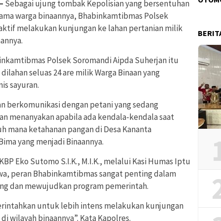
 –
Sebagai ujung tombak Kepolisian yang bersentuhan
tama warga binaannya, Bhabinkamtibmas Polsek
ktif melakukan kunjungan ke lahan pertanian milik
BERIT
aannya.
binkamtibmas Polsek Soromandi Aipda Suherjan itu
dilahan seluas 24 are milik Warga Binaan yang
is sayuran.
n berkomunikasi dengan petani yang sedang
an menanyakan apabila ada kendala-kendala saat
auh mana ketahanan pangan di Desa Kananta
ima yang menjadi Binaannya.
BP Eko Sutomo S.I.K., M.I.K., melalui Kasi Humas Iptu
a, peran Bhabinkamtibmas sangat penting dalam
g dan mewujudkan program pemerintah.
rintahkan untuk lebih intens melakukan kunjungan
i wilayah binaannya”. Kata Kapolres.