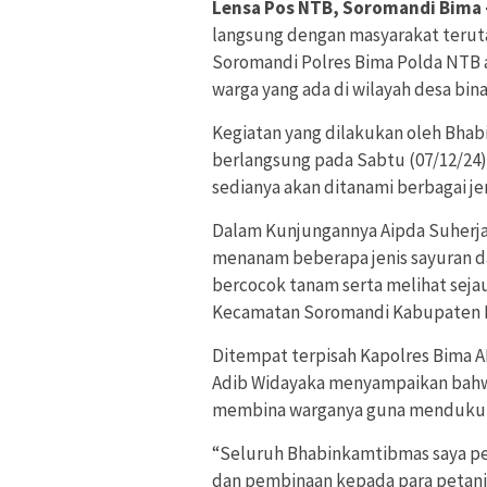
Lensa Pos NTB, Soromandi Bima
langsung dengan masyarakat teru
Soromandi Polres Bima Polda NTB a
warga yang ada di wilayah desa bin
Kegiatan yang dilakukan oleh Bha
berlangsung pada Sabtu (07/12/24) 
sedianya akan ditanami berbagai jen
Dalam Kunjungannya Aipda Suherja
menanam beberapa jenis sayuran d
bercocok tanam serta melihat sej
Kecamatan Soromandi Kabupaten B
Ditempat terpisah Kapolres Bima AK
Adib Widayaka menyampaikan bahw
membina warganya guna mendukun
“Seluruh Bhabinkamtibmas saya pe
dan pembinaan kepada para petani d