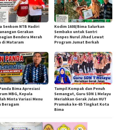
a Senkom NTB Hadiri
Kodim 1608/Bima Salurkan
anangan Gerakan
Sembako untuk Santri
agian Bendera Merah
Ponpes Nurul Jihad Lewat
h di Mataram
Program Jumat Berkah
Panda Bima Apresiasi
Tampil Kompak dan Penuh
ram MBG, Kepala
Semangat, Guru SDN 1 Melayu
lah Minta Variasi Menu
Meriahkan Gerak Jalan HUT
h Beragam
Pramuka ke-65 Tingkat Kota
Bima