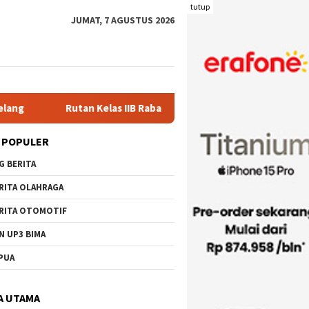
tutup
JUMAT, 7 AGUSTUS 2026
elas IIB Raba Bima Sambut Kunjungan Pj. Wali Kota Ir. H. Moham
 POPULER
G BERITA
RITA OLAHRAGA
RITA OTOMOTIF
N UP3 BIMA
PUA
A UTAMA