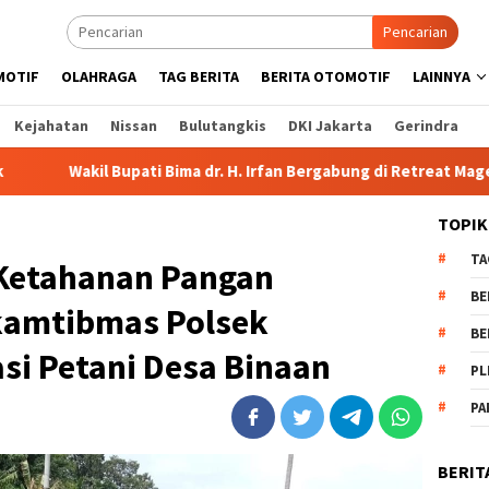
Pencarian
MOTIF
OLAHRAGA
TAG BERITA
BERITA OTOMOTIF
LAINNYA
Kejahatan
Nissan
Bulutangkis
DKI Jakarta
Gerindra
i Bima dr. H. Irfan Bergabung di Retreat Magelang
Rutan K
TOPIK
TA
Ketahanan Pangan
BE
kamtibmas Polsek
BE
si Petani Desa Binaan
PL
PA
BERIT