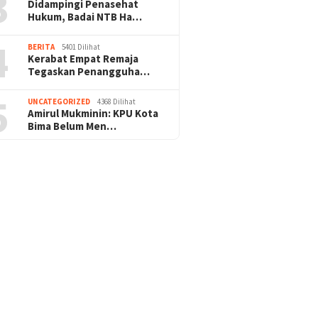
3
Didampingi Penasehat
Hukum, Badai NTB Ha…
4
BERITA
5401 Dilihat
Kerabat Empat Remaja
Tegaskan Penangguha…
5
UNCATEGORIZED
4368 Dilihat
Amirul Mukminin: KPU Kota
Bima Belum Men…