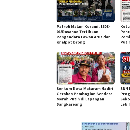
Patroli Malam Koramil 1608-
Ketu
01/Rasanae Tertibkan
Penc
Pengendara Lawan Arus dan
Pemb
Knalpot Brong
Puti
Senkom Kota Mataram Hadiri
SDN 
Gerakan Pembagian Bendera
Prog
Merah Putih di Lapangan
Seko
Sangkareang
Lebi